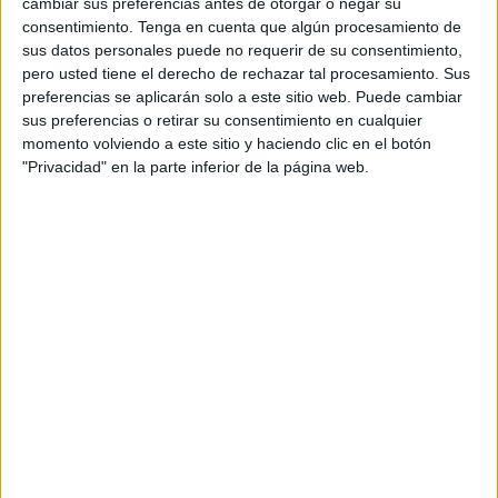
cambiar sus preferencias antes de otorgar o negar su
de
prisión
por el delito de robo con violencia y 1 mes de
consentimiento.
Tenga en cuenta que algún procesamiento de
multa con una cuota diaria de 2 euros por el delito leve de
sus datos personales puede no requerir de su consentimiento,
lesiones.
pero usted tiene el derecho de rechazar tal procesamiento. Sus
preferencias se aplicarán solo a este sitio web. Puede cambiar
La pena quedará suspendida por un periodo de 2 años,
sus preferencias o retirar su consentimiento en cualquier
bajo una doble condición: no volver a delinquir durante
momento volviendo a este sitio y haciendo clic en el botón
"Privacidad" en la parte inferior de la página web.
ese periodo y el pago de la responsabilidad civil que se
cuantificó en 600 euros.
El otro acusado a quien también se persigue en esta
causa, llamado S.E.K., se encuentra en rebeldía.
Los hechos a los que se hizo referencia en esta
conformidad ocurrieron en mayo del año pasado. El
acusado, con el otro que se encuentra en rebeldía, sobre
las 00:00 horas, se dirigieron a
otro compañero del
centro
, perjudicado en el presente procedimiento, y,
actuando de previo y común acuerdo, así como motivado