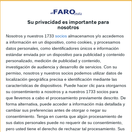
Su privacidad es importante para
nosotros
Así habían ocultado al joven subsahariano.
Nosotros y nuestros 1733
socios
almacenamos y/o accedemos
a información en un dispositivo, como cookies, y procesamos
datos personales, como identificadores únicos e información
estándar enviada por un dispositivo para publicidad y contenido
personalizado, medición de publicidad y contenido,
El piloto fue detenido por la Guardia
investigación de audiencia y desarrollo de servicios.
Con su
permiso, nosotros y nuestros socios podemos utilizar datos de
Civil tras cruzar Tarajal en octubre
localización geográfica precisa e identificación mediante las
características de dispositivos. Puede hacer clic para otorgarnos
de 2017
su consentimiento a nosotros y a nuestros 1733 socios para
que llevemos a cabo el procesamiento previamente descrito. De
Tres años de prisión. Esa es la pena que deberá cumplir el
forma alternativa, puede acceder a información más detallada y
ceutí B.A., acusado de un delito contra los derechos de los
cambiar sus preferencias antes de otorgar o negar su
consentimiento.
Tenga en cuenta que algún procesamiento de
extranjeros, después de que introdujera en Ceuta a través
sus datos personales puede no requerir de su consentimiento,
de la
frontera del Tarajal
a un subsahariano oculto en la
pero usted tiene el derecho de rechazar tal procesamiento. Sus