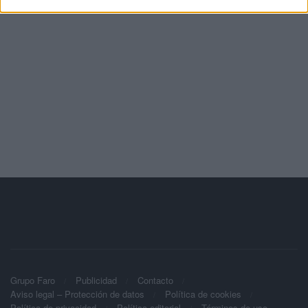
Grupo Faro
Publicidad
Contacto
Aviso legal – Protección de datos
Política de cookies
Política de privacidad
Política editorial
Términos de uso