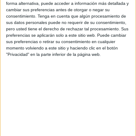
Ceuta. Quien posibilitó ese pase fue A.Q., un compatriota
forma alternativa, puede acceder a información más detallada y
con residencia en España a quien la Benemérita le puso
cambiar sus preferencias antes de otorgar o negar su
consentimiento.
Tenga en cuenta que algún procesamiento de
los grilletes nada más cruzar el Tarajal procedente de
sus datos personales puede no requerir de su consentimiento,
Marruecos.
pero usted tiene el derecho de rechazar tal procesamiento. Sus
preferencias se aplicarán solo a este sitio web. Puede cambiar
Este martes el tribunal de la Sección VI de la
Audiencia
sus preferencias o retirar su consentimiento en cualquier
Provincial
de Cádiz en Ceuta lo ha condenado a 2 años y
momento volviendo a este sitio y haciendo clic en el botón
3 meses de
prisión
, dándole de plazo hasta el 23 de
"Privacidad" en la parte inferior de la página web.
octubre para que ingrese en la cárcel. A.Q. se conformó
con la pena asumiendo su responsabilidad en la comisión
de un
delito
contra los derechos de los ciudadanos
extranjeros. Las pruebas contra su persona eran
evidentes: se le detuvo con los tres magrebíes escondidos
en un habitáculo en el que para salir requerían de ayuda
externa.
Además de ordenarse la intervención del vehículo
empleado para el pase, la Sala acordó que no cabía