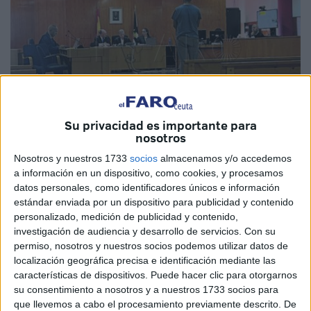
Su privacidad es importante para
nosotros
Nosotros y nuestros 1733
socios
almacenamos y/o accedemos
a información en un dispositivo, como cookies, y procesamos
Foto: Carmen Echarri
datos personales, como identificadores únicos e información
estándar enviada por un dispositivo para publicidad y contenido
personalizado, medición de publicidad y contenido,
investigación de audiencia y desarrollo de servicios.
Con su
Escondidos en un gran cajón de madera. Sin apenas
permiso, nosotros y nuestros socios podemos utilizar datos de
ventilación ni posibilidad de salida. Así descubrió la
localización geográfica precisa e identificación mediante las
características de dispositivos. Puede hacer clic para otorgarnos
Guardia Civil
a tres
inmigrantes
marroquíes en agosto de
su consentimiento a nosotros y a nuestros 1733 socios para
2022 cruzando de manera clandestina
la frontera
de
que llevemos a cabo el procesamiento previamente descrito. De