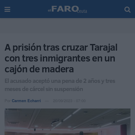
A prisión tras cruzar Tarajal
con tres inmigrantes en un
cajón de madera
El acusado aceptó una pena de 2 años y tres
meses de cárcel sin suspensión
Por
Carmen Echarri
20/09/2023 - 07:00