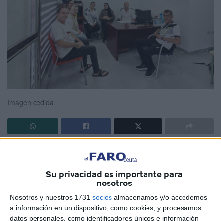
Imagen cedida
La nueva
asociación de
vecinos de la barriada Príncipe
Alfonso
, en Ceuta, se ha constituido con el objetivo de
Su privacidad es importante para
fortalecer la participación ciudadana
y mejorar la
nosotros
calidad de vida del barrio.
Nosotros y nuestros 1731
socios
almacenamos y/o accedemos
a información en un dispositivo, como cookies, y procesamos
El Príncipe es una de las zonas más vulnerables de la
datos personales, como identificadores únicos e información