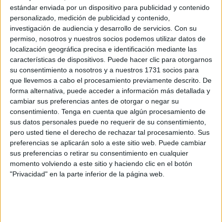
ciudad, con altas tasas de desempleo, bajo nivel educativo
estándar enviada por un dispositivo para publicidad y contenido
y diversos problemas sociales.
personalizado, medición de publicidad y contenido,
investigación de audiencia y desarrollo de servicios.
Con su
La iniciativa surge de la propia vecindad, con la
voluntad
permiso, nosotros y nuestros socios podemos utilizar datos de
de organizarse
, escucharse y construir soluciones
localización geográfica precisa e identificación mediante las
colectivas.
características de dispositivos. Puede hacer clic para otorgarnos
su consentimiento a nosotros y a nuestros 1731 socios para
Tras la constitución de la nueva ejecutiva, sus
que llevemos a cabo el procesamiento previamente descrito. De
forma alternativa, puede acceder a información más detallada y
componentes
han querido expresar su agradecimiento
cambiar sus preferencias antes de otorgar o negar su
a
Abdelkamil Mohamed, Kamal
, presidente anterior por
consentimiento.
Tenga en cuenta que algún procesamiento de
su trabajo y dedicación.
sus datos personales puede no requerir de su consentimiento,
pero usted tiene el derecho de rechazar tal procesamiento. Sus
“Reconocemos el esfuerzo que realizó para la mejora de
preferencias se aplicarán solo a este sitio web. Puede cambiar
nuestra barriada y su compromiso con todos los vecinos”,
sus preferencias o retirar su consentimiento en cualquier
momento volviendo a este sitio y haciendo clic en el botón
detallan en una nota de prensa.
"Privacidad" en la parte inferior de la página web.
Los problemas del barrio
El barrio está afectado por una
tasa de empleabilidad