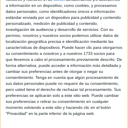
a información en un dispositivo, como cookies, y procesamos
El enfrentamiento se presentaba como una buena
datos personales, como identificadores únicos e información
oportunidad para que los de José Juan Romero empezara
estándar enviada por un dispositivo para publicidad y contenido
personalizado, medición de publicidad y contenido,
fuertes en casa. Y nadie tuvo ninguna duda de eso, ya que
investigación de audiencia y desarrollo de servicios.
Con su
demostró ser superior a su rival y además muy eficaz.
permiso, nosotros y nuestros socios podemos utilizar datos de
localización geográfica precisa e identificación mediante las
El técnico contaba con muchas bajas para esta jornada,
características de dispositivos. Puede hacer clic para otorgarnos
así que en la defensa introdujo por primera vez esta
su consentimiento a nosotros y a nuestros 1733 socios para
campaña al ‘gran capitán’ Jaime, que hizo un buen
que llevemos a cabo el procesamiento previamente descrito. De
forma alternativa, puede acceder a información más detallada y
encuentro. Además le daba la titularidad a Reina, que tras
cambiar sus preferencias antes de otorgar o negar su
varios días entrenamiento empieza a amoldarse a la nueva
consentimiento.
Tenga en cuenta que algún procesamiento de
plantilla.
sus datos personales puede no requerir de su consentimiento,
pero usted tiene el derecho de rechazar tal procesamiento. Sus
El resto los mismos de la semana pasada, aunque en el
preferencias se aplicarán solo a este sitio web. Puede cambiar
banquillo sólo podía disponer de cuatro jugadores, debido
sus preferencias o retirar su consentimiento en cualquier
momento volviendo a este sitio y haciendo clic en el botón
a la plaga de lesiones que tiene el Ceuta.
"Privacidad" en la parte inferior de la página web.
El encuentro no empezó nada bien para los intereses del