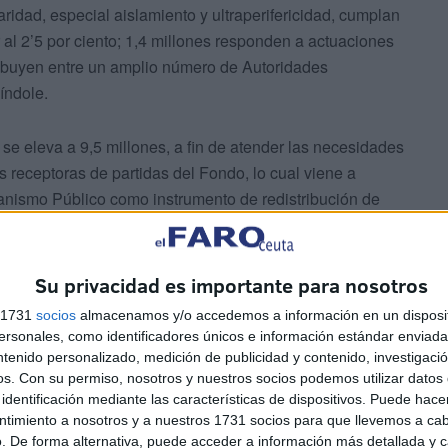
ridad, especial aislamiento y ultraperifericidad, cumplan
 al 2’5 por ciento; 1,4 millones responden a actuaciones
tribuyen entre un amplio número de Autoridades
índole.
se eleva a 9,5 millones, a fin de atender las necesidades
 receptoras de partidas del Fondo, lo cual viene a
anismo Público como instrumento de redistribución de
etivo es garantizar la autofinanciación del sistema y la
ertos españoles.
Su privacidad es importante para nosotros
del territorio español, atendiendo las diferentes situaciones
s 1731
socios
almacenamos y/o accedemos a información en un disposit
e la Encina.
sonales, como identificadores únicos e información estándar enviada 
ntenido personalizado, medición de publicidad y contenido, investigaci
os.
Con su permiso, nosotros y nuestros socios podemos utilizar datos 
identificación mediante las características de dispositivos. Puede hacer
ntimiento a nosotros y a nuestros 1731 socios para que llevemos a ca
. De forma alternativa, puede acceder a información más detallada y 