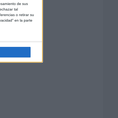
esamiento de sus
echazar tal
erencias o retirar su
vacidad" en la parte