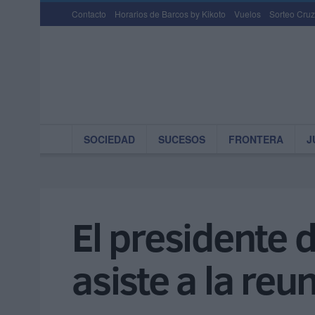
Contacto
Horarios de Barcos by Kikoto
Vuelos
Sorteo Cruz
SOCIEDAD
SUCESOS
FRONTERA
J
El presidente 
asiste a la reu