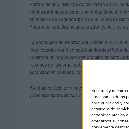
Portuarias que, además de por razón de su insula
ciertos parámetros como una rentabilidad inferior
en materia de seguridad; y 23,4 millones se dis
Portuarias para financiar actuaciones de diversa 
La aportación de Puertos del Estado al FCI 2020 
manifestadas por diversas Autoridades Portuarias
confirmar el inequívoco compromiso de este Org
recursos del sistema portuario estatal, y cuyo obj
potenciación de la leal competencia entre los pu
“Se trata de facilitar y potenciar la vertebración 
Nosotros y nuestro
y peculiaridades de sus puertos”, ha explicado D
procesamos datos per
para publicidad y co
desarrollo de servici
geográfica precisa e 
otorgarnos su conse
previamente descrito