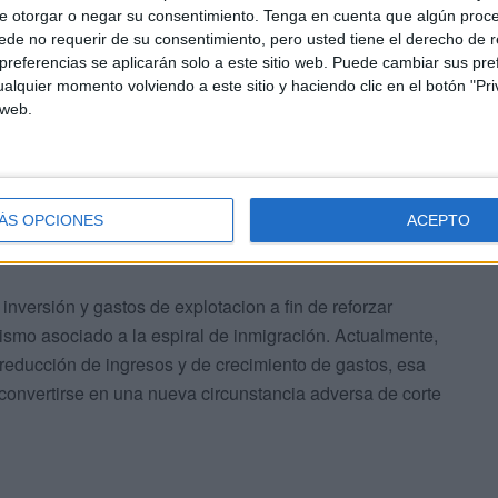
e otorgar o negar su consentimiento.
Tenga en cuenta que algún proc
de no requerir de su consentimiento, pero usted tiene el derecho de r
ad
referencias se aplicarán solo a este sitio web. Puede cambiar sus pref
alquier momento volviendo a este sitio y haciendo clic en el botón "Pri
 web.
o de Compensación Interportuario, estaba incluido en el
llevar a cabo un Plan Estratégico de Saneamiento de los
ncreto los Puertos de Ceuta y Melilla. Esta iniciativa ha
ido manteniendo en los últimos meses entre el
ÁS OPCIONES
ACEPTO
 de la Autoridad Portuaria de Ceuta.
nversión y gastos de explotacion a fin de reforzar
ismo asociado a la espiral de inmigración. Actualmente,
 reducción de ingresos y de crecimiento de gastos, esa
convertirse en una nueva circunstancia adversa de corte