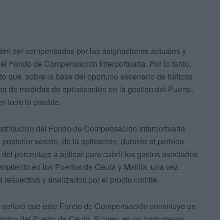
den ser compensadas por las asignaciones actuales y
del Fondo de Compensación Interportuaria. Por lo tanto,
o que, sobre la base del oportuno escenario de tráficos
cha de medidas de optimización en la gestión del Puerto,
n todo lo posible.
istribución del Fondo de Compensación Interportuaria
osterior sesión, de la aplicación, durante el periodo
del porcentaje a aplicar para cubrir los gastos asociados
emaiento en los Puertos de Ceuta y Melilla, una vez
 respectiva y analizados por el propio comité.
ta señaló que este Fondo de Compensación constituye un
mico del Puerto de Ceuta. Si bien, es un instrumento