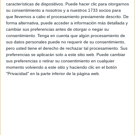
características de dispositivos. Puede hacer clic para otorgarnos
violencia en el deporte por parte de la Real Federación
su consentimiento a nosotros y a nuestros 1733 socios para
de Fútbol de Ceuta.
Se trata de una iniciativa de especial
que llevemos a cabo el procesamiento previamente descrito. De
relevancia para el desarrollo y la protección del fútbol base
forma alternativa, puede acceder a información más detallada y
cambiar sus preferencias antes de otorgar o negar su
de Ceuta.
consentimiento.
Tenga en cuenta que algún procesamiento de
sus datos personales puede no requerir de su consentimiento,
El acto empezó con un vídeo de la RFFCE,
haciendo
pero usted tiene el derecho de rechazar tal procesamiento. Sus
hincapié en el
Protocolo de Infancia y Adolescencia
preferencias se aplicarán solo a este sitio web. Puede cambiar
recordando las fases de este protocolo, clave para el
sus preferencias o retirar su consentimiento en cualquier
desarrollo del fútbol base.
momento volviendo a este sitio y haciendo clic en el botón
"Privacidad" en la parte inferior de la página web.
Erradicar la violencia
Erradicar los comportamientos xenófobos dentro de un
campo hay que eliminarlo y por eso,
la RFFCE
reclama
“compromiso real y valiente
“para garantizar que el
deporte rey siga su desarrollo normal y garantizar la
seguridad de los jugadores.