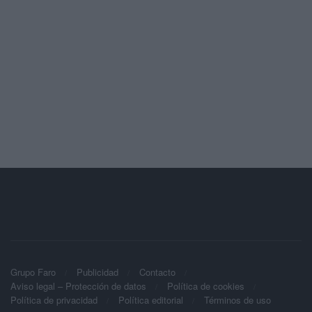
Grupo Faro
Publicidad
Contacto
Aviso legal – Protección de datos
Política de cookies
Política de privacidad
Política editorial
Términos de uso