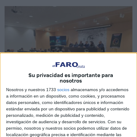
Su privacidad es importante para
nosotros
Nosotros y nuestros 1733
socios
almacenamos y/o accedemos
a información en un dispositivo, como cookies, y procesamos
Fotos: Fernando Morcillo
datos personales, como identificadores únicos e información
estándar enviada por un dispositivo para publicidad y contenido
personalizado, medición de publicidad y contenido,
investigación de audiencia y desarrollo de servicios.
Con su
Este martes ha tenido lugar la presentación
del Protocolo
permiso, nosotros y nuestros socios podemos utilizar datos de
localización geográfica precisa e identificación mediante las
de Protección a la Infancia y Adolescencia frente a la