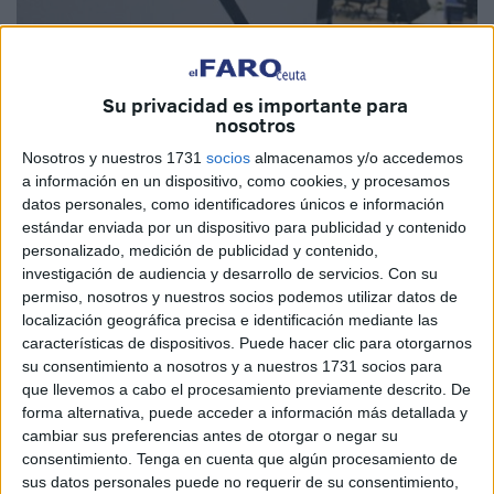
Su privacidad es importante para
nosotros
Imagen de archivo
Nosotros y nuestros 1731
socios
almacenamos y/o accedemos
a información en un dispositivo, como cookies, y procesamos
datos personales, como identificadores únicos e información
estándar enviada por un dispositivo para publicidad y contenido
La Consejería de Hacienda, Transición Económica y
personalizado, medición de publicidad y contenido,
Transformación Digital que dirige Kissy Chandiramani dio
investigación de audiencia y desarrollo de servicios.
Con su
cuenta ayer al Consejo de Gobierno del proyecto que tiene
permiso, nosotros y nuestros socios podemos utilizar datos de
Procesa para, con una inversión de algo más de 2,5
localización geográfica precisa e identificación mediante las
características de dispositivos. Puede hacer clic para otorgarnos
millones de euros, dar continuidad al proyecto del ‘Ceuta
su consentimiento a nosotros y a nuestros 1731 socios para
Open Future’ hasta 2027 con el propósito de “encontrar
que llevemos a cabo el procesamiento previamente descrito. De
fórmulas que aumenten la empleabilidad” de los caballas y
forma alternativa, puede acceder a información más detallada y
de incentivar el desarrollo de un nuevo modelo económico
cambiar sus preferencias antes de otorgar o negar su
consentimiento.
Tenga en cuenta que algún procesamiento de
en la ciudad, que debe seguir contando con un centro de
sus datos personales puede no requerir de su consentimiento,
formación reglada en competencias digitales que sirva