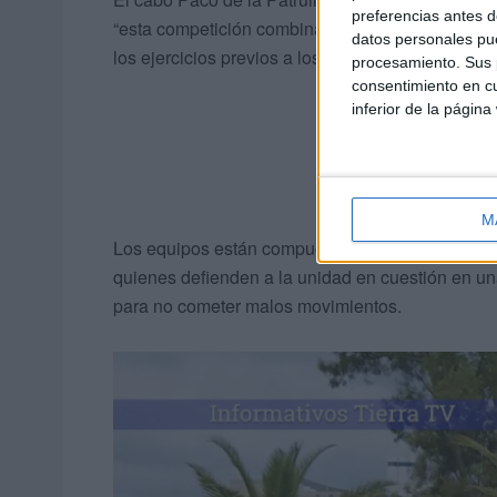
preferencias antes d
“esta competición combina resistencia y destreza 
datos personales pue
los ejercicios previos a los disparos.
procesamiento. Sus p
consentimiento en cu
inferior de la página
M
Los equipos están compuestas por un oficial, un s
quienes defienden a la unidad en cuestión en un
para no cometer malos movimientos.