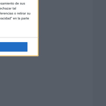
esamiento de sus
echazar tal
erencias o retirar su
vacidad" en la parte