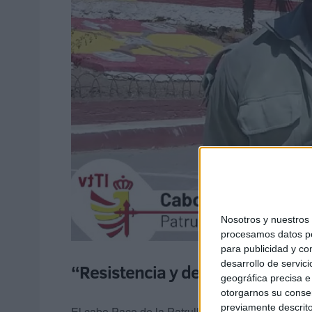
Nosotros y nuestro
procesamos datos per
para publicidad y co
desarrollo de servici
“Resistencia y destreza”
geográfica precisa e 
otorgarnos su conse
previamente descrito
El cabo Paco de la Patrulla de Tiro del Tercio D