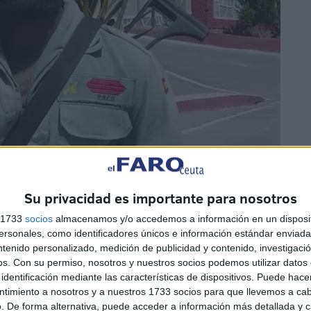
Su privacidad es importante para nosotros
s 1733
socios
almacenamos y/o accedemos a información en un disposit
sonales, como identificadores únicos e información estándar enviada 
ntenido personalizado, medición de publicidad y contenido, investigaci
os.
Con su permiso, nosotros y nuestros socios podemos utilizar datos 
identificación mediante las características de dispositivos. Puede hacer
ntimiento a nosotros y a nuestros 1733 socios para que llevemos a ca
. De forma alternativa, puede acceder a información más detallada y 
uque de Alba 2º de La Legión explica en el vídeo que