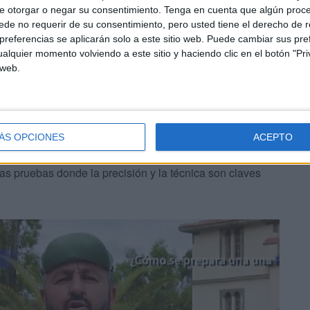
e otorgar o negar su consentimiento.
Tenga en cuenta que algún proc
a la hora de disparar y hacer la manta”, es decir todos
de no requerir de su consentimiento, pero usted tiene el derecho de r
referencias se aplicarán solo a este sitio web. Puede cambiar sus pref
alquier momento volviendo a este sitio y haciendo clic en el botón "Pri
 web.
ÁS OPCIONES
ACEPTO
uboficial de tropa y seis militares de tropa que son
as pruebas donde la precisión y la técnica son claves