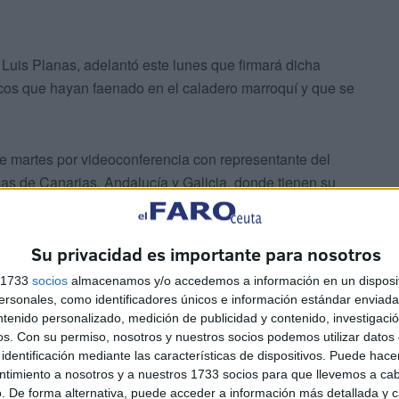
 Luis Planas, adelantó este lunes que firmará dicha
arcos que hayan faenado en el caladero marroquí y que se
te martes por videoconferencia con representante del
s de Canarias, Andalucía y Galicia, donde tienen su
o que ambas convocatorias están ya en su última fase de
letín Oficial del Estado.
Su privacidad es importante para nosotros
a apertura del plazo de presentación de solicitudes será
s 1733
socios
almacenamos y/o accedemos a información en un disposit
ayudas puedan surtir efecto en el momento más próximo a
sonales, como identificadores únicos e información estándar enviada 
ntenido personalizado, medición de publicidad y contenido, investigaci
os.
Con su permiso, nosotros y nuestros socios podemos utilizar datos 
identificación mediante las características de dispositivos. Puede hacer
ntimiento a nosotros y a nuestros 1733 socios para que llevemos a ca
. De forma alternativa, puede acceder a información más detallada y 