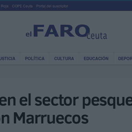
 Roja
COPE Ceuta
Portal del suscriptor
USTICIA
POLÍTICA
CULTURA
EDUCACIÓN
DEPO
n el sector pesquer
on Marruecos