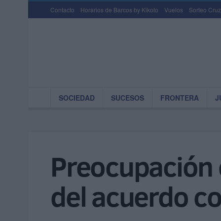
Contacto
Horarios de Barcos by Kikoto
Vuelos
Sorteo Cruz
SOCIEDAD
SUCESOS
FRONTERA
J
Preocupación e
del acuerdo c