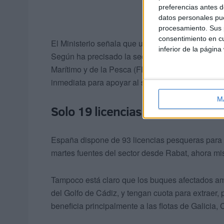
preferencias antes d
datos personales pue
procesamiento. Sus p
consentimiento en cu
El Ministerio señala que una de las convocatoria
inferior de la página
Según ha precisado la secretaria general, las a
Marítimo y de la Pesca (FEMP), aún disponible pa
inmediata para apoyar al sector pesquero.
M
Solo 19 licencias pesqueras act
España dispone de 93 licencias pesqueras para 
martes fuentes del sector desde Rabat, ahora mi
Tampoco está claro que los buques afectados am
del Golfo de Cádiz, y tengan cuota para extraer
beneficia principalmente a las flotas de Galicia,