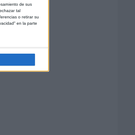
esamiento de sus
echazar tal
erencias o retirar su
vacidad" en la parte