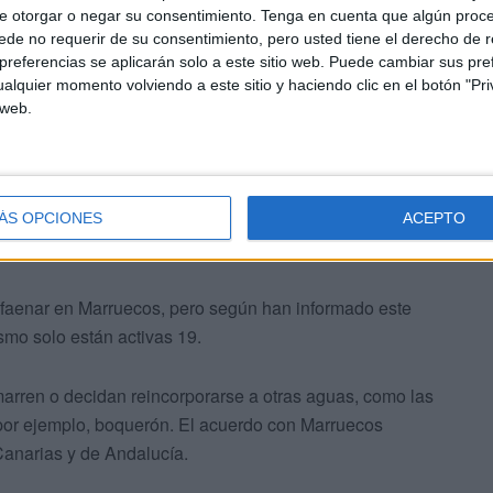
e otorgar o negar su consentimiento.
Tenga en cuenta que algún proc
de no requerir de su consentimiento, pero usted tiene el derecho de r
referencias se aplicarán solo a este sitio web. Puede cambiar sus pref
alquier momento volviendo a este sitio y haciendo clic en el botón "Pri
s irá destinada a armadores y la otra a pescadores.
 web.
yudas estarán cofinanciadas a través del Fondo Europeo
ra su utilización en 2023, ya que se trata de la vía más
ÁS OPCIONES
ACEPTO
ivas
faenar en Marruecos, pero según han informado este
smo solo están activas 19.
arren o decidan reincorporarse a otras aguas, como las
, por ejemplo, boquerón. El acuerdo con Marruecos
 Canarias y de Andalucía.