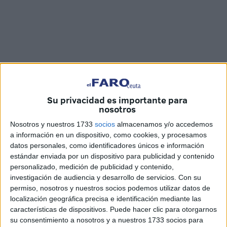
Su privacidad es importante para
nosotros
Nosotros y nuestros 1733
socios
almacenamos y/o accedemos
a información en un dispositivo, como cookies, y procesamos
Imágenes cedidas
datos personales, como identificadores únicos e información
estándar enviada por un dispositivo para publicidad y contenido
personalizado, medición de publicidad y contenido,
investigación de audiencia y desarrollo de servicios.
Con su
permiso, nosotros y nuestros socios podemos utilizar datos de
Demostrar que estamos, muchas veces, llenos de
localización geográfica precisa e identificación mediante las
prejuicios para que, siendo conscientes, seamos capaces
características de dispositivos. Puede hacer clic para otorgarnos
de romperlos. Es el propósito del vídeo grabado en Ceuta
su consentimiento a nosotros y a nuestros 1733 socios para