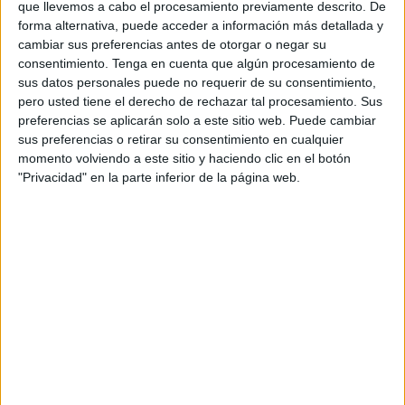
dentro del proyecto 'Rompiendo Desigualdades'. Se trata,
que llevemos a cabo el procesamiento previamente descrito. De
forma alternativa, puede acceder a información más detallada y
según informan desde la Asociación Hermanos
cambiar sus preferencias antes de otorgar o negar su
Franciscanos de Cruz Blanca de la primera actividad
consentimiento.
Tenga en cuenta que algún procesamiento de
realizada este año dentro del mencionado proyecto. "Es un
sus datos personales puede no requerir de su consentimiento,
spot publicitario de concienciación para eliminar prejuicios
pero usted tiene el derecho de rechazar tal procesamiento. Sus
preferencias se aplicarán solo a este sitio web. Puede cambiar
y estereotipos sobre los mayores y los
jóvenes
. Ellos
sus preferencias o retirar su consentimiento en cualquier
mismos han dicho frases que alguna vez han escuchado,
momento volviendo a este sitio y haciendo clic en el botón
los alumnos han hablado de los residentes y viceversa",
"Privacidad" en la parte inferior de la página web.
se indican "en el vídeo se van pasando una bolsa, a modo
de ejemplo, representando como vamos recibiendo y
reproduciendo los prejuicios sin detenerlos". El material
audiovisual está disponible a través de la plataforma
Youtube.
Para poder realizar el vídeo se ha contado con la
participación y permanente colaboración de los alumnos
del
Instituto de Educación Secundaria Almina
, muchos
de los cuáles también aparecen en las imágenes. Pero,