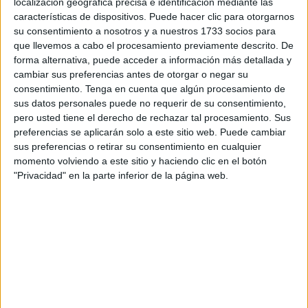
localización geográfica precisa e identificación mediante las
reclame al Gobierno que negocie con
Marruecos
la
características de dispositivos. Puede hacer clic para otorgarnos
apertura de las
aduanas
de Ceuta y Melilla en el plazo de
su consentimiento a nosotros y a nuestros 1733 socios para
90 días, como informa
Europa Press
.
que llevemos a cabo el procesamiento previamente descrito. De
forma alternativa, puede acceder a información más detallada y
En su exposición de motivos, los de Alberto Núñez Feijóo
cambiar sus preferencias antes de otorgar o negar su
sostienen que la nueva etapa en la relación con Marruecos
consentimiento.
Tenga en cuenta que algún procesamiento de
iniciada precisamente a raíz del cambio de postura
sus datos personales puede no requerir de su consentimiento,
pero usted tiene el derecho de rechazar tal procesamiento. Sus
respecto al Sáhara "sigue sin dar ningún resultado" e
preferencias se aplicarán solo a este sitio web. Puede cambiar
inciden en particular en el compromiso de reabrir la
sus preferencias o retirar su consentimiento en cualquier
aduana de Melilla y abrir una nueva en Ceuta.
momento volviendo a este sitio y haciendo clic en el botón
"Privacidad" en la parte inferior de la página web.
"A día de hoy, dichas aduanas no han sido abiertas, pese
a que el Gobierno -hasta en cinco ocasiones- estableció
fecha para proceder" a ello, afean desde el PP, recordando
que la aduana de Melilla fue cerrada unilateralmente por
Marruecos en 2018.
También recuerdan que hay "otros compromisos
pendientes" como la gestión del espacio aéreo del Sáhara