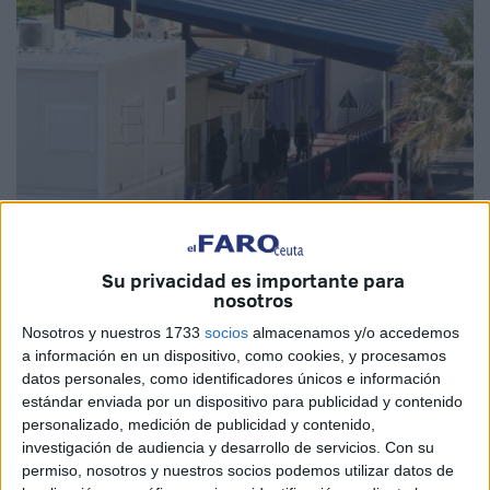
Imagen de archivo
Su privacidad es importante para
nosotros
Nosotros y nuestros 1733
socios
almacenamos y/o accedemos
a información en un dispositivo, como cookies, y procesamos
datos personales, como identificadores únicos e información
El Pleno del
Congreso
de los Diputados debatirá este
estándar enviada por un dispositivo para publicidad y contenido
martes una
proposición no de ley
presentada por el
PP
personalizado, medición de publicidad y contenido,
por la que los 'populares', además de reclamar la marcha
investigación de audiencia y desarrollo de servicios.
Con su
atrás al giro respecto al Sáhara Occidental, quieren que se
permiso, nosotros y nuestros socios podemos utilizar datos de