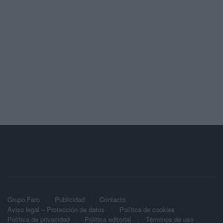
Grupo Faro
Publicidad
Contacto
Aviso legal – Protección de datos
Política de cookies
Política de privacidad
Política editorial
Términos de uso