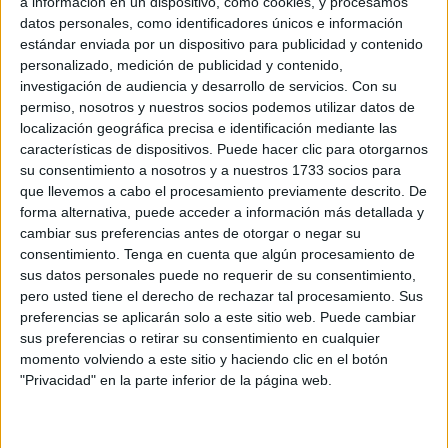
a información en un dispositivo, como cookies, y procesamos
Ainara, “ser capaz de contar sus actos con transparencia”
datos personales, como identificadores únicos e información
estándar enviada por un dispositivo para publicidad y contenido
tanto como presidente del Comité de empresa de
Trace
personalizado, medición de publicidad y contenido,
“como desde su condición de líder socialista en Ceuta”.
investigación de audiencia y desarrollo de servicios.
Con su
permiso, nosotros y nuestros socios podemos utilizar datos de
“Debería”, han repetido desde el PP, “ser capaz de
localización geográfica precisa e identificación mediante las
demostrar que para él todas y todos los ceutíes son
características de dispositivos. Puede hacer clic para otorgarnos
iguales a la hora, por ejemplo, de acceder a un
puesto de
su consentimiento a nosotros y a nuestros 1733 socios para
que llevemos a cabo el procesamiento previamente descrito. De
trabajo
o, por el contrario ha primado afinidades que nada
forma alternativa, puede acceder a información más detallada y
tienen que ver con la igualdad de oportunidades”.
cambiar sus preferencias antes de otorgar o negar su
consentimiento.
Tenga en cuenta que algún procesamiento de
A juicio de los suyos, “desde luego Vivas es en estas
sus datos personales puede no requerir de su consentimiento,
cosas un buen ejemplo de respeto por esa igualdad
pero usted tiene el derecho de rechazar tal procesamiento. Sus
cacareada por quien no debe”. “Parece que el secretario
preferencias se aplicarán solo a este sitio web. Puede cambiar
sus preferencias o retirar su consentimiento en cualquier
general del PSOE ceutí está obsesionado con echarle la
momento volviendo a este sitio y haciendo clic en el botón
culpa de todo y ha pasado de aprobarle las cuentas sin el
"Privacidad" en la parte inferior de la página web.
más mínimo reproche a negarle cualquier actuación en
beneficio de los ceutíes”, han retratado el viraje del
socialista.