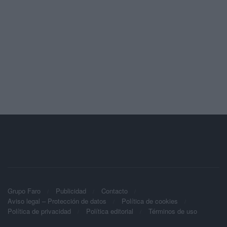
Grupo Faro
Publicidad
Contacto
Aviso legal – Protección de datos
Política de cookies
Política de privacidad
Política editorial
Términos de uso