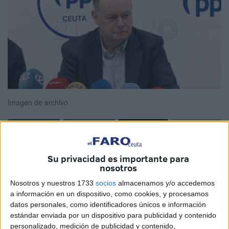
Imagen de archivo
El
PP ha denunciado
este miércoles que el
Gobierno
Su privacidad es importante para
“
retrasa el contrato marítimo
y deja a
Ceuta sin mejoras
nosotros
en movilidad
ni cumplimiento parlamentario”.
Nosotros y nuestros 1733
socios
almacenamos y/o accedemos
a información en un dispositivo, como cookies, y procesamos
Ha sido el diputado
popular Javier Celaya
el que ha dado
datos personales, como identificadores únicos e información
a conocer lo que ha calificado como “un nuevo desastre
estándar enviada por un dispositivo para publicidad y contenido
del Ministerio de Transportes y Movilidad Sostenible”. Esto
personalizado, medición de publicidad y contenido,