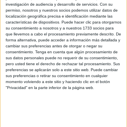
investigación de audiencia y desarrollo de servicios.
Con su
tras conocer la respuesta oficial del
Gobierno
con relación
permiso, nosotros y nuestros socios podemos utilizar datos de
al
contrato de gestión de la Línea Marítima de Interés
localización geográfica precisa e identificación mediante las
Público Algeciras–Ceuta
.
características de dispositivos. Puede hacer clic para otorgarnos
“Aunque nuestra ciudad no sufre el caos ferroviario de la
su consentimiento a nosotros y a nuestros 1733 socios para
que llevemos a cabo el procesamiento previamente descrito. De
península, la realidad es la misma: un Ministerio que llega
forma alternativa, puede acceder a información más detallada y
tarde a todo y cuya falta de gestión perjudica directamente
cambiar sus preferencias antes de otorgar o negar su
a
Ceuta
”, ha manifestado
Celaya
a través de un
consentimiento.
Tenga en cuenta que algún procesamiento de
comunicado.
sus datos personales puede no requerir de su consentimiento,
pero usted tiene el derecho de rechazar tal procesamiento. Sus
El
diputado popular
ha recordado que el Ministerio
preferencias se aplicarán solo a este sitio web. Puede cambiar
publicó en agosto “la nueva licitación cuando la prórroga
sus preferencias o retirar su consentimiento en cualquier
del contrato anterior ya había expirado en julio, dejando a
momento volviendo a este sitio y haciendo clic en el botón
Ceuta sin un marco contractual actualizado
”.
"Privacidad" en la parte inferior de la página web.
Transcurrido un mes de esto, es decir en septiembre,
“retiraron su propia licitación alegando ‘errores en el
pliego’, una muestra evidente de improvisación,
descoordinación interna y falta de rigor técnico”.
Celaya
ha recalcado que “han pasado ya dos meses