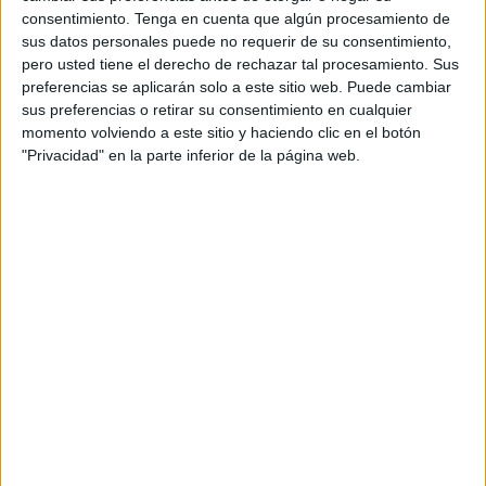
18:00 horas, permaneciendo en nuestra ciudad hasta el
consentimiento.
Tenga en cuenta que algún procesamiento de
martes 2 de julio.
sus datos personales puede no requerir de su consentimiento,
pero usted tiene el derecho de rechazar tal procesamiento. Sus
Desde el
Cuartel General de la Flota
han dado a conocer
preferencias se aplicarán solo a este sitio web. Puede cambiar
sus preferencias o retirar su consentimiento en cualquier
que además de su dotación habitual, compuesta por 15
momento volviendo a este sitio y haciendo clic en el botón
oficiales, 15 suboficiales y 30 pertenecientes al cuerpo de
"Privacidad" en la parte inferior de la página web.
marinería, la embarcación lleva a bordo a 54
guardiamarinas polacos, 10 de Qatar y 4 de Ucrania.
El buque fue construido en 1976, tiene una eslora de 72
metros y una manga de 12 metros, por lo que posee una
amplia capacidad de habitabilidad.
“Durante la Guerra del Golfo de 1991, el Wodnik 251,
como también se le conoce, fue convertido en hospital”, ha
agregado el Cuartel General de la Flota.
Se ha confirmado que el buque escuela atracará en el
puerto de Ceuta
con motivo de su crucero de instrucción y