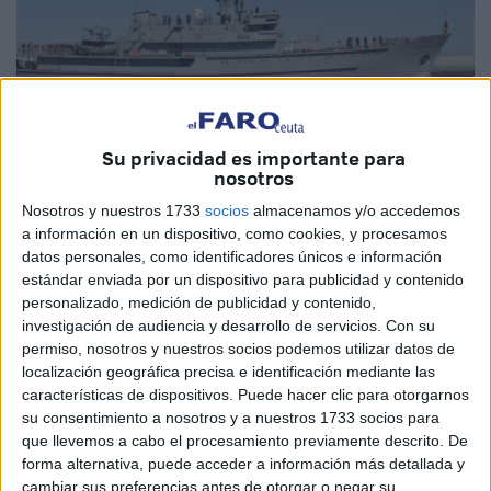
Su privacidad es importante para
nosotros
Imagen cedida
Nosotros y nuestros 1733
socios
almacenamos y/o accedemos
a información en un dispositivo, como cookies, y procesamos
datos personales, como identificadores únicos e información
estándar enviada por un dispositivo para publicidad y contenido
Como parte de su crucero de instrucción y adiestramiento
personalizado, medición de publicidad y contenido,
por el Mediterráneo, el sábado 29 de junio por la mañana,
investigación de audiencia y desarrollo de servicios.
Con su
el Buque Escuela de la Armada de Polonia ORP Wodnik
permiso, nosotros y nuestros socios podemos utilizar datos de
recalará en Ceuta. Esto según ha informado la Embajada
localización geográfica precisa e identificación mediante las
características de dispositivos. Puede hacer clic para otorgarnos
de Polonia en España.
su consentimiento a nosotros y a nuestros 1733 socios para
que llevemos a cabo el procesamiento previamente descrito. De
Hasta el 1 de julio este buque escuela abrirá sus puertas
forma alternativa, puede acceder a información más detallada y
para disfrute de
todos los ceutíes
en horario de 16:00 a
cambiar sus preferencias antes de otorgar o negar su