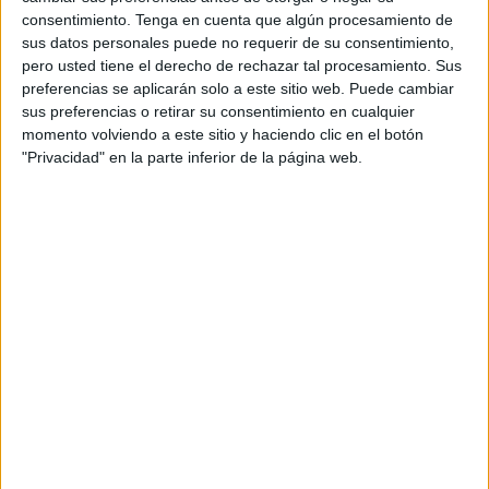
seguir fortaleciéndose antes de afrontar el
campeonato
consentimiento.
Tenga en cuenta que algún procesamiento de
liguero, que se iniciará en los próximos días.
sus datos personales puede no requerir de su consentimiento,
pero usted tiene el derecho de rechazar tal procesamiento. Sus
Los jugadores ceutíes vuelven con la satisfacción del
preferencias se aplicarán solo a este sitio web. Puede cambiar
trabajo bien hecho después de imponerse por 3-5 al
sus preferencias o retirar su consentimiento en cualquier
Athletic Jimena CD de la misma categoría,. Un partido
momento volviendo a este sitio y haciendo clic en el botón
"Privacidad" en la parte inferior de la página web.
amistoso que ambos clubes habían organizado con la
intención de perfilar el trabajo de pretemporada y que
finalmente se consiguió este objetivo.
Los ceutíes que han mostrado un juego asociativo muy
dinámico y que han aguantado mejor el paso de los
minutos a nivel físico, han conseguido hacerse con el
triunfo en un partido duro donde el Jimena, muy bien
plantado en su feudo, vendió muy cara su derrota.
Los goles de Suly (3) y Guillermo (2) cerraban el marcado
del conjunto caballa que en todo momento se mantuvo por
delante en el marcador.