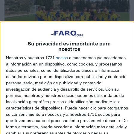
Su privacidad es importante para
nosotros
Nosotros y nuestros 1731
socios
almacenamos y/o accedemos
a información en un dispositivo, como cookies, y procesamos
datos personales, como identificadores únicos e información
Imagen cedida
estándar enviada por un dispositivo para publicidad y contenido
personalizado, medición de publicidad y contenido,
investigación de audiencia y desarrollo de servicios.
Con su
permiso, nosotros y nuestros socios podemos utilizar datos de
localización geográfica precisa e identificación mediante las
Los cadetes del
Polillas
Sporting
de Ceuta se
características de dispositivos. Puede hacer clic para otorgarnos
desplazaron este sábado hasta la localidad gaditana de
su consentimiento a nosotros y a nuestros 1731 socios para
Jimena de la Frontera con la intención de jugar un
que llevemos a cabo el procesamiento previamente descrito. De
forma alternativa, puede acceder a información más detallada y
amistoso contra un equipo de la ciudad. La intención es
cambiar sus preferencias antes de otorgar o negar su