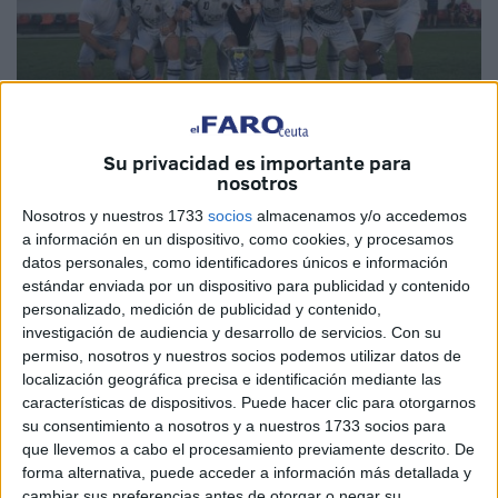
Su privacidad es importante para
nosotros
FFCE
Nosotros y nuestros 1733
socios
almacenamos y/o accedemos
a información en un dispositivo, como cookies, y procesamos
datos personales, como identificadores únicos e información
estándar enviada por un dispositivo para publicidad y contenido
personalizado, medición de publicidad y contenido,
El Polillas Ceuta se proclamó este martes campeón de las
investigación de audiencia y desarrollo de servicios.
Con su
II Jornadas de Veteranos de
Fútbol-8
tras vencer 3-1 a la
permiso, nosotros y nuestros socios podemos utilizar datos de
Balompédica Ceutí en la final celebrada este martes en el
localización geográfica precisa e identificación mediante las
características de dispositivos. Puede hacer clic para otorgarnos
‘Emilio Cózar’.
su consentimiento a nosotros y a nuestros 1733 socios para
que llevemos a cabo el procesamiento previamente descrito. De
El cuadro amarillo, que se sacó la ‘espinita’ del
forma alternativa, puede acceder a información más detallada y
subcampeonato de la edición anterior, se fue al descanso
cambiar sus preferencias antes de otorgar o negar su