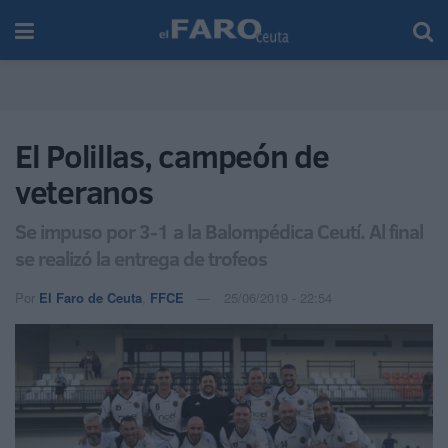
El Polillas, campeón de
veteranos
Se impuso por 3-1 a la Balompédica Ceutí. Al final
se realizó la entrega de trofeos
Por
El Faro de Ceuta
,
FFCE
25/06/2019 - 22:54