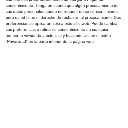
con ventaja de 1-0 gracias al tanto de Abel Almagro al filo
consentimiento.
Tenga en cuenta que algún procesamiento de
del descanso (20’).
sus datos personales puede no requerir de su consentimiento,
pero usted tiene el derecho de rechazar tal procesamiento. Sus
En la reanudación, Hamido amplió diferencias para los
preferencias se aplicarán solo a este sitio web. Puede cambiar
suyos (2-0), pero la Balompédica ajustó el marcador con el
sus preferencias o retirar su consentimiento en cualquier
momento volviendo a este sitio y haciendo clic en el botón
tanto de Rabeh en el 34’. Tres minutos más tarde,
"Privacidad" en la parte inferior de la página web.
nuevamente Hamido logró el tercer y definitivo gol con el
que se cerró la final.