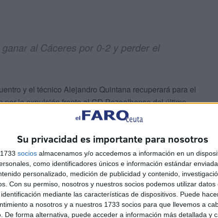
s ganar al Cáceres por 0-2 y perder el
entro y el técnico Alejandro Quintana recuperará para el
n por la expulsión frente al CD Pozoalbense del último
Su privacidad es importante para nosotros
vuelto a haber un cambio en el liderato que pasa a
l CFF Cáceres por 0-2 y ha aprovechado la derrota del
s 1733
socios
almacenamos y/o accedemos a información en un disposit
sonales, como identificadores únicos e información estándar enviada 
ra UD por 4-3, en un partido apasionante e igualado que
ntenido personalizado, medición de publicidad y contenido, investigaci
os.
Con su permiso, nosotros y nuestros socios podemos utilizar datos 
identificación mediante las características de dispositivos. Puede hacer
ntimiento a nosotros y a nuestros 1733 socios para que llevemos a ca
. De forma alternativa, puede acceder a información más detallada y 