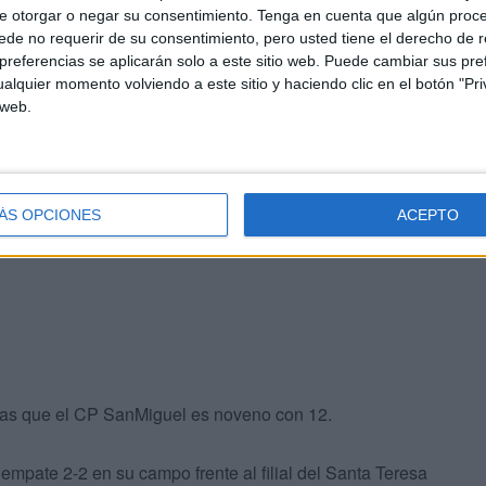
e otorgar o negar su consentimiento.
Tenga en cuenta que algún proc
de no requerir de su consentimiento, pero usted tiene el derecho de r
referencias se aplicarán solo a este sitio web. Puede cambiar sus pref
 en el liderato con 25 puntos seguido por el filial del
alquier momento volviendo a este sitio y haciendo clic en el botón "Pri
 de la Torre, con 24, tercero el Granada CF con 23 y el
 web.
 une a la lucha por el ascenso a Primera División,
cae de esta lucha con 19 puntos.
ÁS OPCIONES
ACEPTO
onjunto cordobés del AD El Naranjo que derrotó por 2-1
ras que el CP SanMiguel es noveno con 12.
pate 2-2 en su campo frente al filial del Santa Teresa