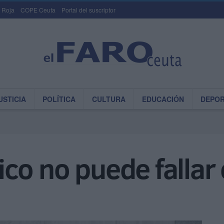
 Roja
COPE Ceuta
Portal del suscriptor
USTICIA
POLÍTICA
CULTURA
EDUCACIÓN
DEPO
ético no puede falla