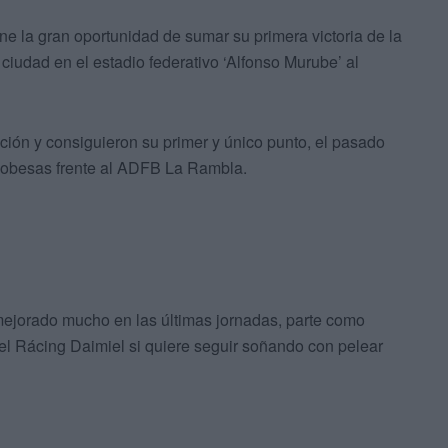
e la gran oportunidad de sumar su primera victoria de la
ciudad en el estadio federativo ‘Alfonso Murube’ al
ión y consiguieron su primer y único punto, el pasado
dobesas frente al ADFB La Rambla.
 mejorado mucho en las últimas jornadas, parte como
e el Rácing Daimiel si quiere seguir soñando con pelear