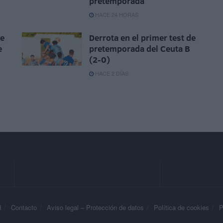
pretemporada
HACE 24 HORAS
ue
Derrota en el primer test de
e
pretemporada del Ceuta B
(2-0)
HACE 2 DÍAS
d
Contacto
Aviso legal – Protección de datos
Política de cookies
P