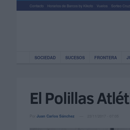
Contacto
Horarios de Barcos by Kikoto
Vuelos
Sorteo Cruz
SOCIEDAD
SUCESOS
FRONTERA
J
El Polillas Atl
Por
Juan Carlos Sánchez
23/11/2017 - 07:05