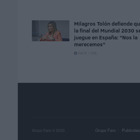
Milagros Tolón defiende q
la final del Mundial 2030 s
juegue en España: "Nos la
merecemos"
HACE 1 DÍA
Grupo Faro
Publicida
Grupo Faro © 2023