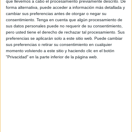
que llevemos a cabo el procesamiento previamente descrito. De
El
pub
, situado en los alrededores de la
Gran Vía
, se
forma alternativa, puede acceder a información más detallada y
enfrenta a sanciones que van de los 1.500 a los 3.000
cambiar sus preferencias antes de otorgar o negar su
euros por una presunta infracción de la Ordenanza
consentimiento.
Tenga en cuenta que algún procesamiento de
sus datos personales puede no requerir de su consentimiento,
reguladora de la instalación de terrazas y veladores.
pero usted tiene el derecho de rechazar tal procesamiento. Sus
preferencias se aplicarán solo a este sitio web. Puede cambiar
El procedimiento de la
multa
que publica el Boletín Oficial
sus preferencias o retirar su consentimiento en cualquier
del Estado (BOE) contempla, como medida provisional, la
momento volviendo a este sitio y haciendo clic en el botón
retirada de todos los elementos colocados en la vía
"Privacidad" en la parte inferior de la página web.
pública.
La
Policía Local
se personó en el entorno de la Gran Vía a
petición de la sala operativa de comunicaciones ante las
supuestas molestias causadas por el ruido de un
establecimiento que, según a manifestaciones del
requiriente, "permanece abierto fuera del horario y tiene
colocada mesas y sillas en la vía pública".
Al comprobar la existencia de la terraza y comprobar la