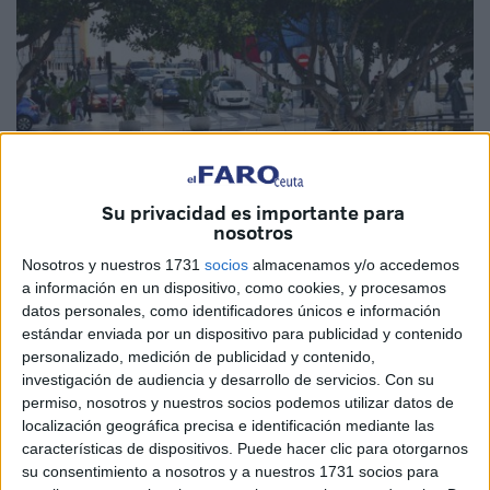
Su privacidad es importante para
nosotros
Nosotros y nuestros 1731
socios
almacenamos y/o accedemos
a información en un dispositivo, como cookies, y procesamos
Imagen de archivo
datos personales, como identificadores únicos e información
estándar enviada por un dispositivo para publicidad y contenido
personalizado, medición de publicidad y contenido,
investigación de audiencia y desarrollo de servicios.
Con su
La Consejería de Fomento, Medio Ambiente y Servicios
permiso, nosotros y nuestros socios podemos utilizar datos de
localización geográfica precisa e identificación mediante las
Urbanos de Ceuta ha incoado un expediente sancionador
características de dispositivos. Puede hacer clic para otorgarnos
por instalación de una
terraza
sin licencia.
su consentimiento a nosotros y a nuestros 1731 socios para