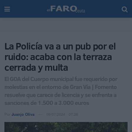
La Policía va a un pub por el
ruido: acaba con la terraza
cerrada y multa
El GOA del Cuerpo municipal fue requerido por
molestias en el entorno de Gran Vía | Fomento
resuelve que carece de licencia y se enfrenta a
sanciones de 1.500 a 3.000 euros
Por
Juanjo Oliva
09/07/2024 - 07:26