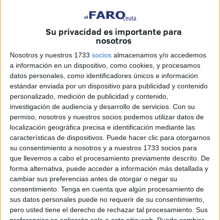
intervención que culminó con la incautación de
973
teléfonos móviles marca Samsung
, introducidos en
territorio nacional
presuntamente de forma ilegal
.
Su privacidad es importante para
nosotros
La operación se desarrolló a las 21:11 horas durante un
Nosotros y nuestros 1733
socios
almacenamos y/o accedemos
punto de verificación rutinario
en el que fue
a información en un dispositivo, como cookies, y procesamos
inspeccionado un turismo
Citroën Picasso
, conducido por
datos personales, como identificadores únicos e información
estándar enviada por un dispositivo para publicidad y contenido
el ciudadano H. A.,
residente en Ceuta y de
personalizado, medición de publicidad y contenido,
nacionalidad marroquí
.
investigación de audiencia y desarrollo de servicios.
Con su
permiso, nosotros y nuestros socios podemos utilizar datos de
En el interior del vehículo se localizaron un total de
14
localización geográfica precisa e identificación mediante las
bolsas ocultas entre las alfombrillas, los asientos y el
características de dispositivos. Puede hacer clic para otorgarnos
maletero
, conteniendo los
dispositivos electrónicos sin
su consentimiento a nosotros y a nuestros 1733 socios para
la correspondiente documentación de titularidad
,
que llevemos a cabo el procesamiento previamente descrito. De
forma alternativa, puede acceder a información más detallada y
origen ni destino.
cambiar sus preferencias antes de otorgar o negar su
consentimiento.
Tenga en cuenta que algún procesamiento de
Los agentes actuantes constataron que los teléfonos
sus datos personales puede no requerir de su consentimiento,
procedían del extranjero, con IMEI
registrados en Abu
pero usted tiene el derecho de rechazar tal procesamiento. Sus
Dhabi y destinados a su venta en Marruecos
, lo que