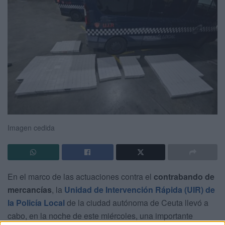
Imagen cedida
En el marco de las actuaciones contra el
contrabando de
mercancías
, la
Unidad de Intervención Rápida (UIR) de
la Policía Local
de la ciudad autónoma de Ceuta llevó a
cabo, en la noche de este miércoles, una importante