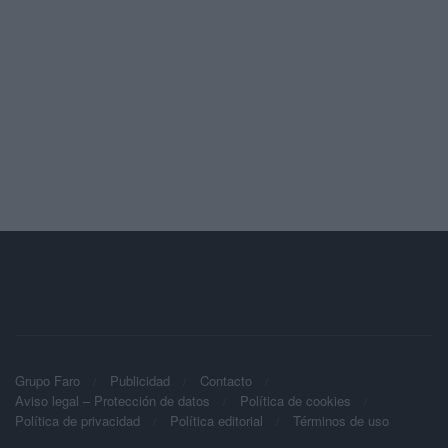
Grupo Faro
Publicidad
Contacto
Aviso legal – Protección de datos
Política de cookies
Política de privacidad
Política editorial
Términos de uso