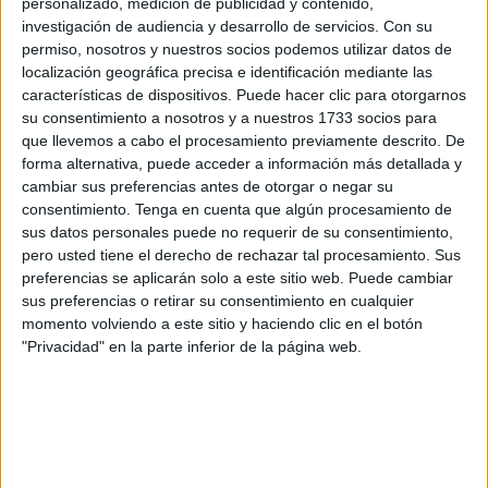
personalizado, medición de publicidad y contenido,
negocios hosteleros de Ceuta para la
'Tardebuena'
o la
investigación de audiencia y desarrollo de servicios.
Con su
permiso, nosotros y nuestros socios podemos utilizar datos de
'Tardevieja' sea el que corresponde con las licencias de
localización geográfica precisa e identificación mediante las
cada establecimiento, tal y como se ha acordado en los
características de dispositivos. Puede hacer clic para otorgarnos
'briefings' del Cuerpo.
su consentimiento a nosotros y a nuestros 1733 socios para
que llevemos a cabo el procesamiento previamente descrito. De
Los agentes municipales también tienen instrucciones
forma alternativa, puede acceder a información más detallada y
para impedir la celebración de 'botellones' de acuerdo con
cambiar sus preferencias antes de otorgar o negar su
consentimiento.
Tenga en cuenta que algún procesamiento de
la normativa vigente, que prevé una ampliación de
sus datos personales puede no requerir de su consentimiento,
horarios de hasta una hora que solamente ha solicitado un
pero usted tiene el derecho de rechazar tal procesamiento. Sus
empresario, según fuentes gubernamentales.
preferencias se aplicarán solo a este sitio web. Puede cambiar
sus preferencias o retirar su consentimiento en cualquier
El Reglamento para la Clasificación de los
momento volviendo a este sitio y haciendo clic en el botón
Establecimientos Turísticos y para la Regulación de sus
"Privacidad" en la parte inferior de la página web.
Horarios de Apertura y Cierre establece que cafeterías,
restaurantes
, bares y mesones pueden operar de 6.00 a
1.00 horas y los pubs, discotecas y asimilables, de 17.00 a
3.00.