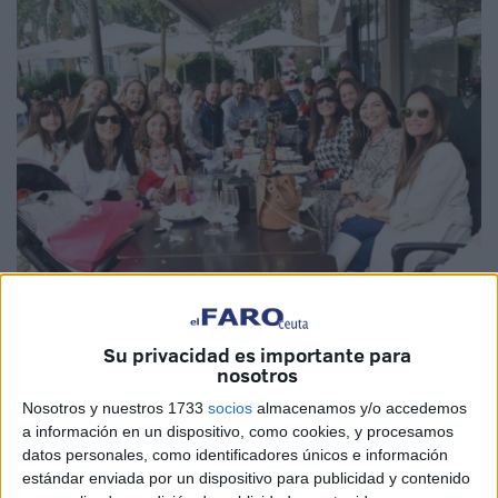
Imagen de archivo
Su privacidad es importante para
nosotros
Nosotros y nuestros 1733
socios
almacenamos y/o accedemos
a información en un dispositivo, como cookies, y procesamos
El Grupo Operativo Administrativo (GOA) de la
Policía
datos personales, como identificadores únicos e información
Local
se encargará
este domingo, 24 de diciembre
, de
estándar enviada por un dispositivo para publicidad y contenido
controlar que el número de mesas y sillas dispuesto en los