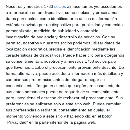
partidos y eliminatorias
que forman parte del play-off
Nosotros y nuestros 1733
socios
almacenamos y/o accedemos
a información en un dispositivo, como cookies, y procesamos
entre los cinco primeros clasificados.
La AD Ceuta B
, en
datos personales, como identificadores únicos e información
este primer paso, debió enfrentarse al
Dos Hermanas CF
.
estándar enviada por un dispositivo para publicidad y contenido
personalizado, medición de publicidad y contenido,
Una eliminatoria que quedó completamente abierta en el
investigación de audiencia y desarrollo de servicios.
Con su
encuentro de ida tras un empate 2-2, pero que terminó de
permiso, nosotros y nuestros socios podemos utilizar datos de
sentenciar el equipo sevillano en un partido de vuelta
localización geográfica precisa e identificación mediante las
características de dispositivos. Puede hacer clic para otorgarnos
convertido en drama.
El sueño dulce se terminó
su consentimiento a nosotros y a nuestros 1733 socios para
convirtiendo, tras un descuento fatal, en la peor de sus
que llevemos a cabo el procesamiento previamente descrito. De
pesadillas.
forma alternativa, puede acceder a información más detallada y
cambiar sus preferencias antes de otorgar o negar su
Polaco: "No nos merecíamos este
consentimiento.
Tenga en cuenta que algún procesamiento de
sus datos personales puede no requerir de su consentimiento,
final"
pero usted tiene el derecho de rechazar tal procesamiento. Sus
preferencias se aplicarán solo a este sitio web. Puede cambiar
sus preferencias o retirar su consentimiento en cualquier
“Las hemos tenido. Nos hemos puesto por delante. El
momento volviendo a este sitio y haciendo clic en el botón
fútbol son detalles. Orgullosos de todos, de todo. Creo que,
"Privacidad" en la parte inferior de la página web.
al final,
no nos merecíamos este final
. Hemos hecho