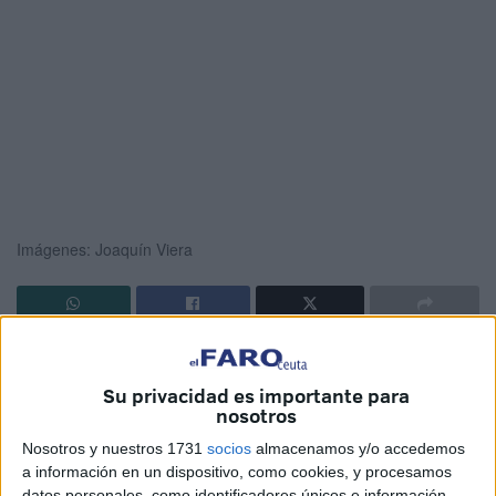
Imágenes: Joaquín Viera
Mañana de ilusión, de fútbol de barro y de playoff de
ascenso.
La Agrupación Deportiva Ceuta B recibía al
Su privacidad es importante para
Dos Hermanas
en la ida de los cuartos de final de los
nosotros
playoffs de ascenso
a Segunda RFEF.
Nosotros y nuestros 1731
socios
almacenamos y/o accedemos
a información en un dispositivo, como cookies, y procesamos
Hasta la bandera el Martínez Pirri
.
Ambientazo y
datos personales, como identificadores únicos e información