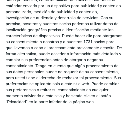
respuesta al llamamiento de la afición. Un gran ambiente
estándar enviada por un dispositivo para publicidad y contenido
personalizado, medición de publicidad y contenido,
en el 54 para un partido estelar. Una afición que animó
investigación de audiencia y desarrollo de servicios.
Con su
durante todo el encuentro.
permiso, nosotros y nuestros socios podemos utilizar datos de
localización geográfica precisa e identificación mediante las
Polaco para esta cita alineó a Rodin en la portería; Javi
características de dispositivos. Puede hacer clic para otorgarnos
Gámez, Iván Amandi, Daniel Más y Jordan Pereke en la
su consentimiento a nosotros y a nuestros 1731 socios para
zaga; Josema, Arick Betancourt (ambos jugaron el sábado
que llevemos a cabo el procesamiento previamente descrito. De
forma alternativa, puede acceder a información más detallada y
con el primer equipo) y Gonzalo Guzmán en el medio;
cambiar sus preferencias antes de otorgar o negar su
Michael Agbor, Adrián Rueda y Armengol arriba.
consentimiento.
Tenga en cuenta que algún procesamiento de
sus datos personales puede no requerir de su consentimiento,
Primera parte
pero usted tiene el derecho de rechazar tal procesamiento. Sus
preferencias se aplicarán solo a este sitio web. Puede cambiar
sus preferencias o retirar su consentimiento en cualquier
El encuentro comenzó con un Dos Hermanas que dominó,
momento volviendo a este sitio y haciendo clic en el botón
sin un peligro real, los 10 primeros minutos. Se sucedían
"Privacidad" en la parte inferior de la página web.
centros laterales y jugadas a balón parado que servían
más que nada para que los de Polaco no salieran de su
campo.