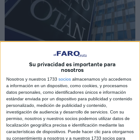
Imagen cedida
Su privacidad es importante para
nosotros
Nosotros y nuestros 1733
socios
almacenamos y/o accedemos
a información en un dispositivo, como cookies, y procesamos
Desde 2017, hemos seguido de cerca el papel del
datos personales, como identificadores únicos e información
presidente de EE. UU. en la política internacional. Su
estándar enviada por un dispositivo para publicidad y contenido
personalizado, medición de publicidad y contenido,
regreso a la Casa Blanca ha sido una irrupción turbulenta,
investigación de audiencia y desarrollo de servicios.
Con su
marcada por decisiones que reconfiguran alianzas y
permiso, nosotros y nuestros socios podemos utilizar datos de
desafíos geopolíticos.
localización geográfica precisa e identificación mediante las
características de dispositivos. Puede hacer clic para otorgarnos
su consentimiento a nosotros y a nuestros 1733 socios para