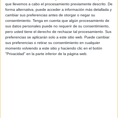
El Peso Económico de la OTAN
que llevemos a cabo el procesamiento previamente descrito. De
forma alternativa, puede acceder a información más detallada y
EE. UU. ha anunciado una ayuda de 60.400 millones de
cambiar sus preferencias antes de otorgar o negar su
dólares a Ucrania desde la invasión rusa en 2022. En
consentimiento.
Tenga en cuenta que algún procesamiento de
paralelo, Washington exige a los aliados un aumento de
sus datos personales puede no requerir de su consentimiento,
pero usted tiene el derecho de rechazar tal procesamiento. Sus
contribuciones al 5% del PIB, mientras que los miembros
preferencias se aplicarán solo a este sitio web. Puede cambiar
proponen alrededor de un 3 hasta un 4% en 2030. En este
sus preferencias o retirar su consentimiento en cualquier
contexto, Países Bajos, el único en cumplir con el 2%
momento volviendo a este sitio y haciendo clic en el botón
exigido hasta 2024, con su siguiente objetivo de alcanzar
"Privacidad" en la parte inferior de la página web.
dicho 5% a corto plazo.
Tensiones entre EE. UU. y la UE
La UE ha mostrado descontento por su escasa
participación en decisiones clave, como las negociaciones
EE. UU.- Rusia o el conflicto en Gaza.
Como adelantaba en junio 2023, los líderes europeos
Draghi, Macron y Scholz intentaron mediar en la guerra en