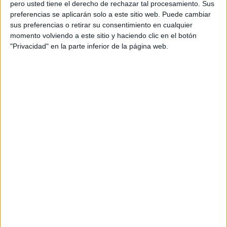
mar y aire al Gobierno presidido por Pedro Sánchez.
pero usted tiene el derecho de rechazar tal procesamiento. Sus
Puede que las últimas noticias les den la razón, pero este
preferencias se aplicarán solo a este sitio web. Puede cambiar
sus preferencias o retirar su consentimiento en cualquier
no es el objeto de este Vitriolo porque de ese análisis ya
momento volviendo a este sitio y haciendo clic en el botón
se encargan otras más versadas sobre el tema.
"Privacidad" en la parte inferior de la página web.
Pero, y al hilo de que esa intervención está siendo muy
citada en estos días, desde este H2SO4 se quiere
subrayar que se está absolutamente de acuerdo con la
última parte de aquella sonada intervención de Aznar:
“el
que pueda hablar, que hable, el que pueda hacer, que
haga, el que pueda aportar, que aporte, el que se
pueda mover, que se mueva”.