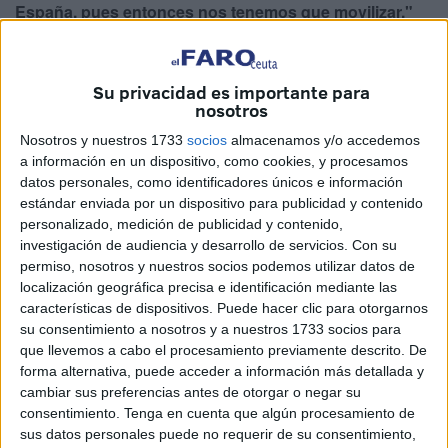
España, pues entonces nos tenemos que movilizar."
Además, añadió que “aquí se pueden hacer muchas
cosas menos una, inhibirse. En esta situación que
estamos viviendo, la inhibición no tiene hueco”.
Su privacidad es importante para
nosotros
Finalmente, como broche final, añadió su ya famoso “el
Nosotros y nuestros 1733
socios
almacenamos y/o accedemos
que pueda hablar, que hable, el que pueda hacer, que
a información en un dispositivo, como cookies, y procesamos
haga, el que pueda aportar, que aporte, el que se pueda
datos personales, como identificadores únicos e información
estándar enviada por un dispositivo para publicidad y contenido
mover, que se mueva".
personalizado, medición de publicidad y contenido,
investigación de audiencia y desarrollo de servicios.
Con su
Lejos de ser sólo recordado por esta intervención (más
permiso, nosotros y nuestros socios podemos utilizar datos de
quisiera él ser Cayo Tito), el devenir de la actualidad ha
localización geográfica precisa e identificación mediante las
hecho que esas palabras, del que fuera presidente de
características de dispositivos. Puede hacer clic para otorgarnos
Castilla y León, sean extremadamente recordadas en la
su consentimiento a nosotros y a nuestros 1733 socios para
que llevemos a cabo el procesamiento previamente descrito. De
rabiosa actualidad.
forma alternativa, puede acceder a información más detallada y
cambiar sus preferencias antes de otorgar o negar su
Algunas vieron en el discurso de José María Aznar el
consentimiento.
Tenga en cuenta que algún procesamiento de
pistoletazo de salida de un ataque combinado por tierra,
sus datos personales puede no requerir de su consentimiento,