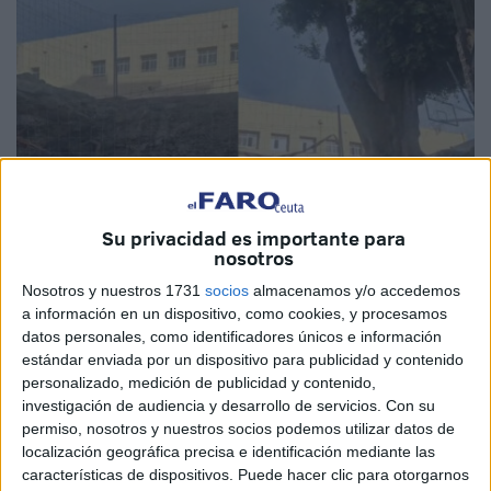
Su privacidad es importante para
nosotros
Nosotros y nuestros 1731
socios
almacenamos y/o accedemos
Imagen de archivo
a información en un dispositivo, como cookies, y procesamos
datos personales, como identificadores únicos e información
estándar enviada por un dispositivo para publicidad y contenido
personalizado, medición de publicidad y contenido,
La
Secretaría de
Medio Ambiente
de Podemos
Ceuta se
investigación de audiencia y desarrollo de servicios.
Con su
ha puesto en contacto con el director del
instituto Siete
permiso, nosotros y nuestros socios podemos utilizar datos de
localización geográfica precisa e identificación mediante las
Colinas
para reclamarle información, lo más detallada
características de dispositivos. Puede hacer clic para otorgarnos
posible,
sobre las obras de acondicionamiento
del muro