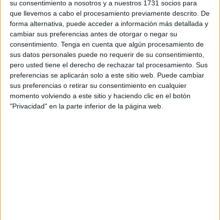
su consentimiento a nosotros y a nuestros 1731 socios para
exterior de dicho centro.
que llevemos a cabo el procesamiento previamente descrito. De
forma alternativa, puede acceder a información más detallada y
“Lo más relevante sería que
nos indicara las medidas
cambiar sus preferencias antes de otorgar o negar su
preventivas de seguridad
realizadas para salvaguardar
consentimiento.
Tenga en cuenta que algún procesamiento de
sus datos personales puede no requerir de su consentimiento,
al alumnado, profesorado y personal laboral junto con las
pero usted tiene el derecho de rechazar tal procesamiento. Sus
encaminadas a
proteger a los ficus afectados
por los
preferencias se aplicarán solo a este sitio web. Puede cambiar
trabajos que se están realizando”, expone la formación.
sus preferencias o retirar su consentimiento en cualquier
momento volviendo a este sitio y haciendo clic en el botón
Igualmente, “solicitamos nos trasladara el flujo de
"Privacidad" en la parte inferior de la página web.
comunicaciones oficiales con la Ciudad Autónoma o el
Ministerio relacionadas con la obra”, añaden.
Podemos quiere datos, al menos, de aquella parte que se
corresponda con el cumplimiento de la Ley 19/2013, de 9
de diciembre, de transparencia, acceso a la información
pública y buen gobierno. “Es interesante conocer la
temporalización de las reuniones que haya podido tener
con los distintos organismos oficiales responsables en