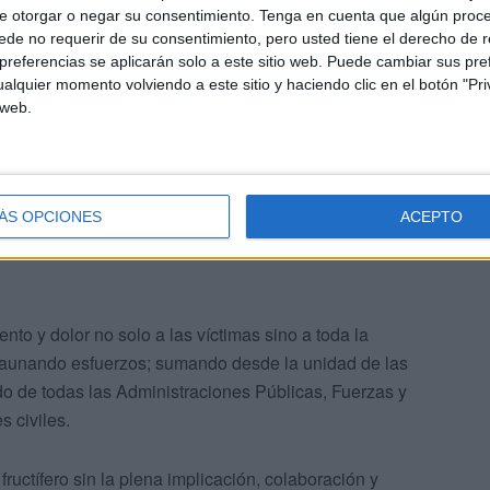
e otorgar o negar su consentimiento.
Tenga en cuenta que algún proc
 mujeres a manor de sus parejas y exparejas y solo 12
de no requerir de su consentimiento, pero usted tiene el derecho de r
stiendo una violencia oculta y latente que debemos atacar
referencias se aplicarán solo a este sitio web. Puede cambiar sus pref
alquier momento volviendo a este sitio y haciendo clic en el botón "Pri
te este año hemos contado una víctima mortal, que dejó
 web.
nas más vulnerables a las que tenemos la obligación de
ÁS OPCIONES
ACEPTO
nto y dolor no solo a las víctimas sino a toda la
ir aunando esfuerzos; sumando desde la unidad de las
ado de todas las Administraciones Públicas, Fuerzas y
 civiles.
fructífero sin la plena implicación, colaboración y