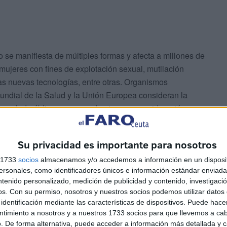
o se manifiesta de múltiples formas y afecta a millones de
mujeres con fines de explotación sexual, mutilación
 las nuevas tecnologías, entre otras. Organismos
undial de la Salud y la Unión Europea consideran la
de salud pública y una pandemia, una consideración que
 de la elevada tasa de violencias existentes hoy en día
Su privacidad es importante para nosotros
s 1733
socios
almacenamos y/o accedemos a información en un disposit
las más habituales y ocultas, afectando de manera
sonales, como identificadores únicos e información estándar enviada 
. Se trata de un problema que se asienta en una cultura
ntenido personalizado, medición de publicidad y contenido, investigaci
ue debe ser transformada ya que inflinge no solo un daño
os.
Con su permiso, nosotros y nuestros socios podemos utilizar datos 
njunto de las mujeres, niñas y también niños que reciben
identificación mediante las características de dispositivos. Puede hacer
ita la libertad y libre elección.
ntimiento a nosotros y a nuestros 1733 socios para que llevemos a ca
. De forma alternativa, puede acceder a información más detallada y 