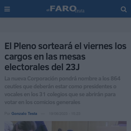
El Pleno sorteará el viernes los
cargos en las mesas
electorales del 23J
La nueva Corporación pondrá nombre a los 864
ceutíes que deberán estar como presidentes o
vocales en los 31 colegios que se abrirán para
votar en los comicios generales
Por
Gonzalo Testa
19/06/2023 - 15:23