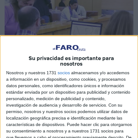
Su privacidad es importante para
nosotros
Nosotros y nuestros 1731
socios
almacenamos y/o accedemos
a información en un dispositivo, como cookies, y procesamos
Imagen de archivo
datos personales, como identificadores únicos e información
estándar enviada por un dispositivo para publicidad y contenido
personalizado, medición de publicidad y contenido,
investigación de audiencia y desarrollo de servicios.
Con su
permiso, nosotros y nuestros socios podemos utilizar datos de
La nueva Corporación de la Asamblea de Ceuta se reunirá
localización geográfica precisa e identificación mediante las
el viernes para celebrar la
Sesión Plenaria
extraordinaria
características de dispositivos. Puede hacer clic para otorgarnos
en la que se escogerá por sorteo a los 864 ceutíes (288
su consentimiento a nosotros y a nuestros 1731 socios para
titulares y 576 suplentes) que deberán estar en las 96
que llevemos a cabo el procesamiento previamente descrito. De