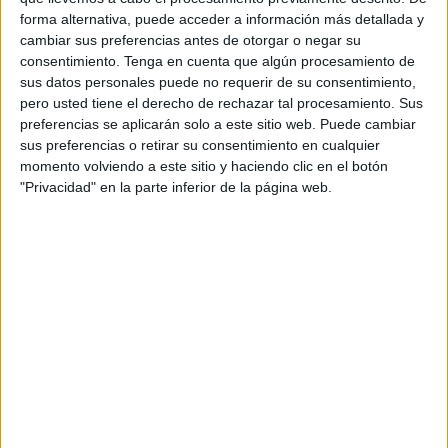
forma alternativa, puede acceder a información más detallada y
meses de los 31
colegios
electorales que se abrirán el 23
cambiar sus preferencias antes de otorgar o negar su
de julio para los
comicios
generales.
consentimiento.
Tenga en cuenta que algún procesamiento de
sus datos personales puede no requerir de su consentimiento,
Quienes fueron llamados a ser presidentes o vocales
el
pero usted tiene el derecho de rechazar tal procesamiento. Sus
pasado 28 de mayo
no están exentos directamente de
preferencias se aplicarán solo a este sitio web. Puede cambiar
volver a tener la misma fortuna salvo que les haya tocado
sus preferencias o retirar su consentimiento en cualquier
momento volviendo a este sitio y haciendo clic en el botón
ya tres veces durante la última década.
"Privacidad" en la parte inferior de la página web.
El sábado comenzará el envío de las notificaciones a
quienes sean elegidos, que se efectuará a través de correo
ordinario. Se deberá materializar en un plazo de tres días y
durante los siete siguientes los designados podrán
presentar alegaciones si tienen alguna causa justificada
que les impida cumplir su misión.
Son elegibles quienes no sean candidatos, sepan leer y
escribir y tengan menos de 70 años. El presidente de la
mesa deberá, además, contar con un título de Bachillerato