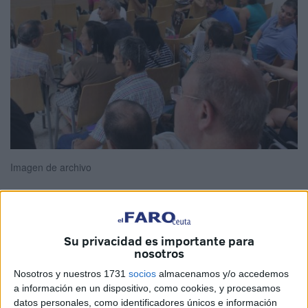
Imagen de archivo
El plazo de presentación de solicitudes para el concurso
Su privacidad es importante para
de méritos de estabilización comenzará el próximo lunes,
nosotros
21 de noviembre, y se prolongará hasta el 21 de
Nosotros y nuestros 1731
socios
almacenamos y/o accedemos
diciembre, ambos inclusive. Así se lo ha indicado la
a información en un dispositivo, como cookies, y procesamos
datos personales, como identificadores únicos e información
Dirección Provincial del
Ministerio de Educación y