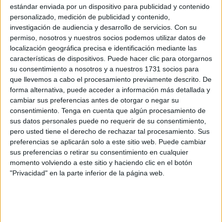
estándar enviada por un dispositivo para publicidad y contenido
Formación Profesional (MEFP)
en Ceuta a los
personalizado, medición de publicidad y contenido,
representantes
sindicales
, quienes se han puesto a
investigación de audiencia y desarrollo de servicios.
Con su
disposición de los
interinos
que deseen solicitarlo.
permiso, nosotros y nuestros socios podemos utilizar datos de
localización geográfica precisa e identificación mediante las
El objetivo es acabar con la temporalidad en el ámbito de
características de dispositivos. Puede hacer clic para otorgarnos
su consentimiento a nosotros y a nuestros 1731 socios para
la educación pública. Así, el Boletín Oficial del Estado
que llevemos a cabo el procesamiento previamente descrito. De
(BOE) recoge, en su edición de este viernes, las bases
forma alternativa, puede acceder a información más detallada y
para la inscripción del proceso de estabilización de
cambiar sus preferencias antes de otorgar o negar su
docentes en Secundaria, FP, Escuelas Oficiales de
consentimiento.
Tenga en cuenta que algún procesamiento de
Idiomas y Artes Escénicas y Musicales en los territorios
sus datos personales puede no requerir de su consentimiento,
pero usted tiene el derecho de rechazar tal procesamiento. Sus
que gestiona directamente el MEFP, esto es, Ceuta y
preferencias se aplicarán solo a este sitio web. Puede cambiar
Melilla.
sus preferencias o retirar su consentimiento en cualquier
momento volviendo a este sitio y haciendo clic en el botón
Estas son las bases para las 32
"Privacidad" en la parte inferior de la página web.
plazas de Ceuta
En Ceuta se pondrá un total de 32 plazas
. Tal y como