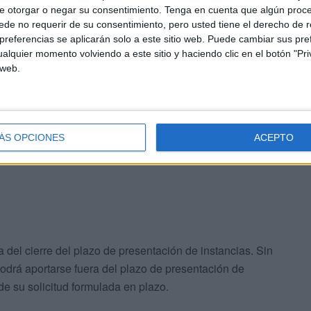
e otorgar o negar su consentimiento.
Tenga en cuenta que algún proc
de no requerir de su consentimiento, pero usted tiene el derecho de r
referencias se aplicarán solo a este sitio web. Puede cambiar sus pref
alquier momento volviendo a este sitio y haciendo clic en el botón "Pri
 se deberán presentar en el plazo de
15 días hábiles
 web.
emática a través de la intranet corporativa
de la
s, siendo imprescindible la validación de la solicitud por
os Centros Penitenciarios o del Servicio de Selección y
taría General de Instituciones Penitenciarias.
ÁS OPCIONES
ACEPTO
a del cierre del plazo de presentación de instancias. Sin
s podrá aportarse fuera del plazo de presentación de
 de su solicitud formulada en plazo.