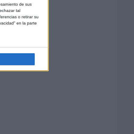
esamiento de sus
echazar tal
erencias o retirar su
vacidad" en la parte