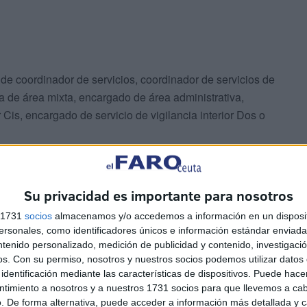
de coordinador de servicios, coordinador de servicios de
cina de área mixta, encargado de área administrativa,
Cis, encargado de servicio de vigilancia interior Dos o
 apoyo de servicio de gestión de penas y medidas
, servicio interior de vigilancia y servicio de vigilancia
Su privacidad es importante para nosotros
s 1731
socios
almacenamos y/o accedemos a información en un disposit
sonales, como identificadores únicos e información estándar enviada 
ntenido personalizado, medición de publicidad y contenido, investigaci
os.
Con su permiso, nosotros y nuestros socios podemos utilizar datos 
identificación mediante las características de dispositivos. Puede hacer
ntimiento a nosotros y a nuestros 1731 socios para que llevemos a ca
. De forma alternativa, puede acceder a información más detallada y 