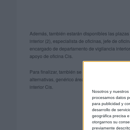
Además, también estarán disponibles las plazas 
interior (2), especialista de oficinas, jefe de ofi
encargado de departamento de vigilancia interior 
apoyo de oficina Cis.
Para finalizar, también se ofertan las plazas de
alternativas, genérico área mixta, oficina genérico
interior Cis.
Nosotros y nuestro
procesamos datos per
para publicidad y co
desarrollo de servici
geográfica precisa e 
otorgarnos su conse
previamente descrito