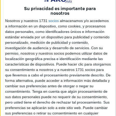
Su privacidad es importante para
nosotros
Nosotros y nuestros 1731
socios
almacenamos y/o accedemos
a información en un dispositivo, como cookies, y procesamos
datos personales, como identificadores únicos e información
estándar enviada por un dispositivo para publicidad y contenido
personalizado, medición de publicidad y contenido,
investigación de audiencia y desarrollo de servicios.
Con su
permiso, nosotros y nuestros socios podemos utilizar datos de
localización geográfica precisa e identificación mediante las
Cómo conseguir que una playa pase de estar limpia a
características de dispositivos. Puede hacer clic para otorgarnos
su consentimiento a nosotros y a nuestros 1731 socios para
sucia en cuestión de minutos. Eso se logra en el
Tarajal
,
que llevemos a cabo el procesamiento previamente descrito. De
para desesperación de los operarios de
Trace
encargados
forma alternativa, puede acceder a información más detallada y
de su puesta a punto. La ocupación del arenal por parte de
cambiar sus preferencias antes de otorgar o negar su
los vehículos encargados de abastecer de mercancía a los
consentimiento.
Tenga en cuenta que algún procesamiento de
porteadores convierte la labor de la empresa de limpieza
sus datos personales puede no requerir de su consentimiento,
pero usted tiene el derecho de rechazar tal procesamiento. Sus
viaria en un trámite desesperante.
preferencias se aplicarán solo a este sitio web. Puede cambiar
sus preferencias o retirar su consentimiento en cualquier
Así ocurrió ayer, cuando tras limpiar la
playa
a primera