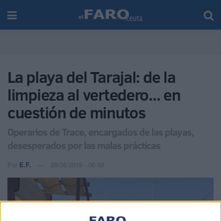
La playa del Tarajal: de la
limpieza al vertedero... en
cuestión de minutos
Operarios de Trace, encargados de las playas,
desesperados por las malas prácticas
Por
E.F.
28/06/2019 - 06:50