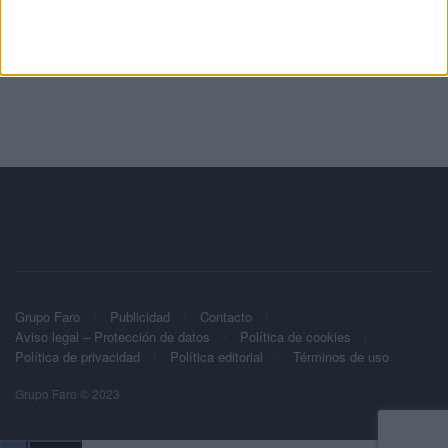
Grupo Faro
Publicidad
Contacto
Aviso legal – Protección de datos
Política de cookies
Política de privacidad
Política editorial
Términos de uso
Grupo Faro © 2023