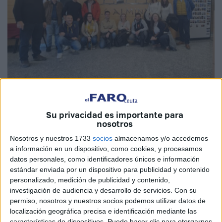
Imágenes cedidas
Su privacidad es importante para
nosotros
Nosotros y nuestros 1733
socios
almacenamos y/o accedemos
Durante tres días, del 25 al 28 de noviembre, un grupo de
a información en un dispositivo, como cookies, y procesamos
12 profesores procedentes del IES Severo Ochoa e IES
datos personales, como identificadores únicos e información
Heliópolis, así como del CIPFP Arenal (Dos Hermanas,
estándar enviada por un dispositivo para publicidad y contenido
Sevilla) y del CIFP Monlau de Barcelona
, han
personalizado, medición de publicidad y contenido,
investigación de audiencia y desarrollo de servicios.
Con su
participado en Ceuta en la
presentación oficial del
permiso, nosotros y nuestros socios podemos utilizar datos de
proyecto Digital Soft Skill 4.0
.
localización geográfica precisa e identificación mediante las
características de dispositivos. Puede hacer clic para otorgarnos