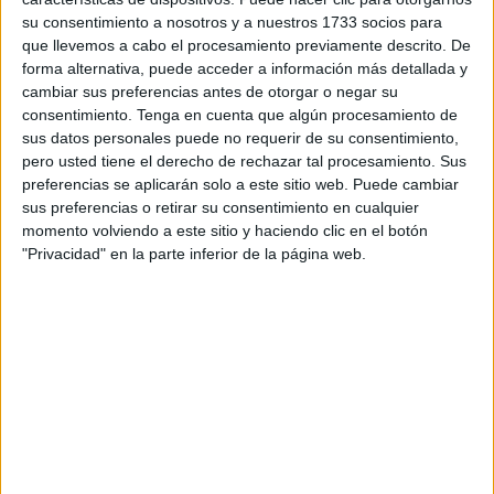
Se trata de una
iniciativa
enmarcada dentro de los
su consentimiento a nosotros y a nuestros 1733 socios para
programas impulsados por el
Ministerio de Educación y
que llevemos a cabo el procesamiento previamente descrito. De
Formación Profesional
.
forma alternativa, puede acceder a información más detallada y
cambiar sus preferencias antes de otorgar o negar su
El encuentro ha sido organizado por el
IES Almina
, centro
consentimiento.
Tenga en cuenta que algún procesamiento de
sus datos personales puede no requerir de su consentimiento,
anfitrión del evento, en colaboración con la consultora
pero usted tiene el derecho de rechazar tal procesamiento. Sus
TechSkill Consulting
, empresa responsable de la gestión
preferencias se aplicarán solo a este sitio web. Puede cambiar
y coordinación de los distintos proyectos en los que
sus preferencias o retirar su consentimiento en cualquier
participa este
profesorado
.
momento volviendo a este sitio y haciendo clic en el botón
"Privacidad" en la parte inferior de la página web.
La delegación de TechSkill Consulting ha estado
encabezada por
María del Mar Benítez
, quien se encargó
de dirigir la presentación y las sesiones de trabajo.
Una plataforma innovadora al
servicio del profesorado
El proyecto
Digital Soft Skill 4.0
consiste en el desarrollo