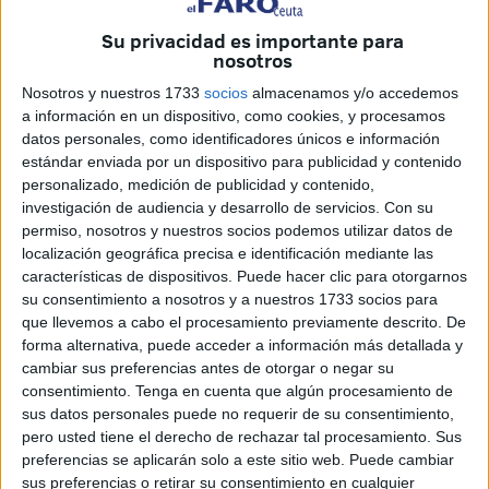
que se trata de un
reconocimiento
“absolutamente
merecido, que nos llena de satisfacción. Eres un modelo
Su privacidad es importante para
nosotros
de excelencia, afán de superación, entrega, juego limpio y
amor a Ceuta”, ha expresado
Vivas.
Nosotros y nuestros 1733
socios
almacenamos y/o accedemos
a información en un dispositivo, como cookies, y procesamos
El bravo
exjugador
caballa es toda una institución en la
datos personales, como identificadores únicos e información
estándar enviada por un dispositivo para publicidad y contenido
entidad madridista ya que ha pasado por todos los
personalizado, medición de publicidad y contenido,
estamentos, primero fue jugador en la década de los 60 y
investigación de audiencia y desarrollo de servicios.
Con su
70, luego también perteneció a los servicios médicos del
permiso, nosotros y nuestros socios podemos utilizar datos de
club y finalmente ha llegado al cargo de presidente de
localización geográfica precisa e identificación mediante las
características de dispositivos. Puede hacer clic para otorgarnos
honor supliendo en el cargo a Amancio Amaro.
su consentimiento a nosotros y a nuestros 1733 socios para
que llevemos a cabo el procesamiento previamente descrito. De
Palabras de agradecimiento
forma alternativa, puede acceder a información más detallada y
cambiar sus preferencias antes de otorgar o negar su
Tras recibir la ovación, Pirri ha recordado que esta semana
consentimiento.
Tenga en cuenta que algún procesamiento de
sus datos personales puede no requerir de su consentimiento,
se cumplieron 59 años
de su
debut
en el Real Madrid.
pero usted tiene el derecho de rechazar tal procesamiento. Sus
“Chaval, mañana juegas’, me dijo Miguel Muñoz, mientras
preferencias se aplicarán solo a este sitio web. Puede cambiar
miraba a mis lados y veía a Zoco, Grosso... Y así jugué por
sus preferencias o retirar su consentimiento en cualquier