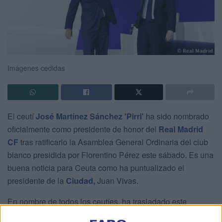
Imágenes cedidas
El ceutí
José Martínez Sánchez 'Pirri'
ha sido nombrado
oficialmente como presidente de honor del
Real Madrid
CF
tras ratificarlo la Asamblea General Ordinaria del club
blanco presidida por Florentino Pérez este sábado. Es una
buena noticia para Ceuta como ha puntualizado el
presidente de la
Ciudad,
Juan Vivas.
En nombre de todos los ceutíes, ha trasladado este
sábado su más “sincera” felicitación a ‘Pirri’, recalcando