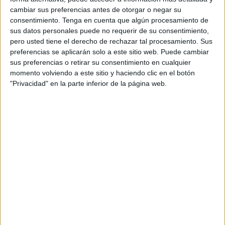
cambiar sus preferencias antes de otorgar o negar su
el
descanso del partido contra el Deportivo de La
consentimiento.
Tenga en cuenta que algún procesamiento de
Coruña
.
sus datos personales puede no requerir de su consentimiento,
pero usted tiene el derecho de rechazar tal procesamiento. Sus
Incidentes recogidos en el acta
preferencias se aplicarán solo a este sitio web. Puede cambiar
sus preferencias o retirar su consentimiento en cualquier
momento volviendo a este sitio y haciendo clic en el botón
Los colegiados del encuentro recogieron los
"Privacidad" en la parte inferior de la página web.
comportamientos del que fue central de la selección
española en el acta.
En el acta se publicó al terminar el duelo liguero y dice lo
siguiente “una vez finalizado el primer tiempo y mientras
estaba entrando en el túnel de vestuarios, pude identificar
a D. Gerard Piqué Bernabéu, el cual se acercó a mi
persona
recriminando una de las decisiones
que tomé
en la primera parte manifestando lo siguiente
: “Qué fácil
es pitar a los pequeños. Todo ello, mientras era
sujetado por los miembros del club”,
expusieron en el