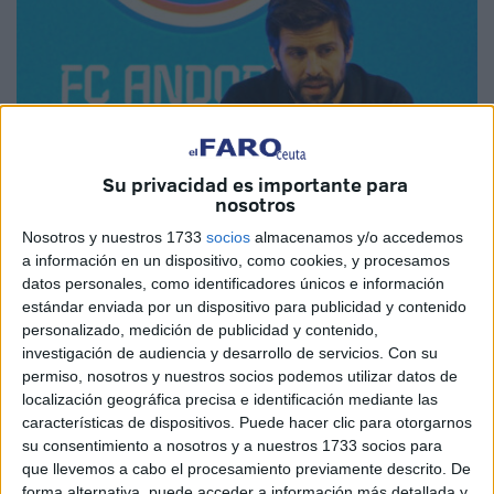
Su privacidad es importante para
nosotros
Foto: FC Andorra
Nosotros y nuestros 1733
socios
almacenamos y/o accedemos
a información en un dispositivo, como cookies, y procesamos
datos personales, como identificadores únicos e información
estándar enviada por un dispositivo para publicidad y contenido
El Comité de Disciplina de la Real Federación Española
personalizado, medición de publicidad y contenido,
investigación de audiencia y desarrollo de servicios.
Con su
de Fútbol (
RFEF
) vuelve a tocar la puerta de
Gerard
permiso, nosotros y nuestros socios podemos utilizar datos de
Piqué
,
propietario del
Fútbol Club Andorra
y
próximo
localización geográfica precisa e identificación mediante las
rival de la Agrupación Deportiva Ceuta
.
características de dispositivos. Puede hacer clic para otorgarnos
su consentimiento a nosotros y a nuestros 1733 socios para
La organización ha impuesto
9000 euros de multa
al
que llevemos a cabo el procesamiento previamente descrito. De
exfutbolista del Barcelona por los incidentes ocurridos en
forma alternativa, puede acceder a información más detallada y