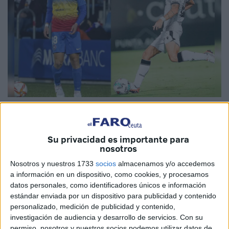
Foto: Andorra FC / Archivo
Su privacidad es importante para
nosotros
La Agrupación Deportiva Ceuta
se enfrentará al Fútbol
Nosotros y nuestros 1733
socios
almacenamos y/o accedemos
Club Andorra en la próxima jornada de LaLiga
a información en un dispositivo, como cookies, y procesamos
datos personales, como identificadores únicos e información
Hypermotion. No será un encuentro cualquiera para
Diego
estándar enviada por un dispositivo para publicidad y contenido
González
, que también vistió la camiseta tricolor.
personalizado, medición de publicidad y contenido,
investigación de audiencia y desarrollo de servicios.
Con su
El central valenciano está siendo un jugador de
gran
permiso, nosotros y nuestros socios podemos utilizar datos de