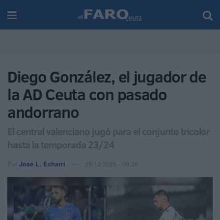
Diego González, el jugador de
la AD Ceuta con pasado
andorrano
El central valenciano jugó para el conjunto tricolor
hasta la temporada 23/24
Por
José L. Echarri
29/12/2025 - 09:38