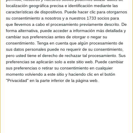
importancia en los esquemas de José Juan Romero
,
localización geográfica precisa e identificación mediante las
alternando posición con Yago Cantero y
características de dispositivos. Puede hacer clic para otorgarnos
complementándose a la perfección con Carlos Hernández
su consentimiento a nosotros y a nuestros 1733 socios para
que llevemos a cabo el procesamiento previamente descrito. De
en la zaga caballa.
forma alternativa, puede acceder a información más detallada y
cambiar sus preferencias antes de otorgar o negar su
Además, el exfutbolista de la Sociedad Deportiva Huesca
consentimiento.
Tenga en cuenta que algún procesamiento de
está
muy cómodo en la ciudad autónoma
, como ya
sus datos personales puede no requerir de su consentimiento,
expresó en una entrevista en
El Faro de Ceuta.
pero usted tiene el derecho de rechazar tal procesamiento. Sus
preferencias se aplicarán solo a este sitio web. Puede cambiar
“
Me gusta muchísimo la cercanía y el respeto que te
sus preferencias o retirar su consentimiento en cualquier
tiene la gente
, te hacen sentir bien y eso significa bastante
momento volviendo a este sitio y haciendo clic en el botón
"Privacidad" en la parte inferior de la página web.
para mí”, destacó a este medio.
Su trayectoria en el Andorra FC