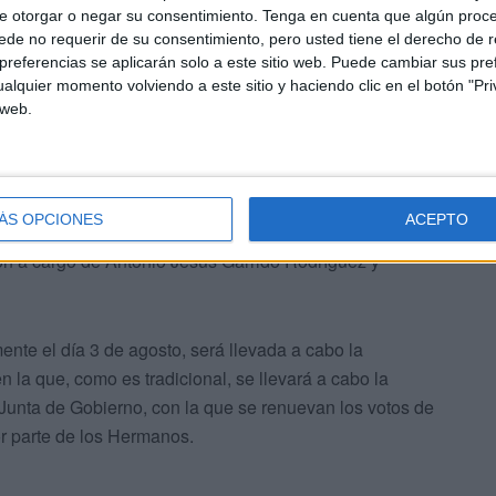
e otorgar o negar su consentimiento.
Tenga en cuenta que algún proc
de no requerir de su consentimiento, pero usted tiene el derecho de r
referencias se aplicarán solo a este sitio web. Puede cambiar sus pref
alquier momento volviendo a este sitio y haciendo clic en el botón "Pri
 web.
del día, en la que se contará con la lectura de la
rido Rodríguez, y con la finalización de la Santa Misa.
ÁS OPCIONES
ACEPTO
r el rezo del Santo Rosario, a las 19:45 horas, contando
ión a cargo de Antonio Jesús Garrido Rodríguez y
ente el día 3 de agosto, será llevada a cabo la
en la que, como es tradicional, se llevará a cabo la
a Junta de Gobierno, con la que se renuevan los votos de
r parte de los Hermanos.