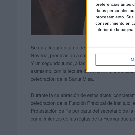
preferencias antes d
datos personales pue
procesamiento. Sus p
consentimiento en cu
inferior de la página
Se dará lugar un turno de mañana, a las 12 horas 
Novena, predicación a cargo de Antonio Jesús Gar
M
Y un segundo turno, a las 20 horas, precedida po
asimismo, con la lectura de la novena, predicac
celebración de la Santa Misa.
Durante la celebración de estos actos, concretam
celebración de la Función Principal de Instituto, 
Protestación de Fe por parte del secretario de l
cumplimientos de las reglas de la Hermandad po