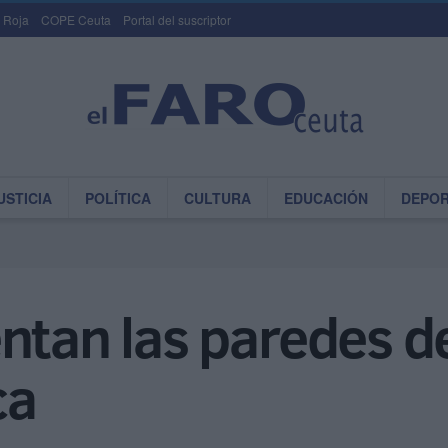
 Roja
COPE Ceuta
Portal del suscriptor
USTICIA
POLÍTICA
CULTURA
EDUCACIÓN
DEPO
tan las paredes del
ca