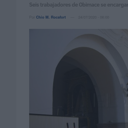
Seis trabajadores de Obimace se encargan 
Por
Chío M. Rocafort
24/07/2020 - 06:00