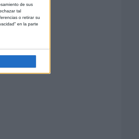
esamiento de sus
echazar tal
erencias o retirar su
vacidad" en la parte