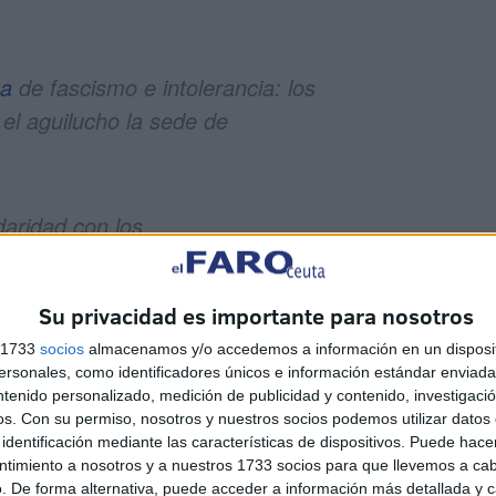
ta
de fascismo e intolerancia: los
 el aguilucho la sede de
daridad con los
twitter.com/G6hXFIULQX
Su privacidad es importante para nosotros
LEMAGUE)
18 de noviembre de 2018
s 1733
socios
almacenamos y/o accedemos a información en un disposit
sonales, como identificadores únicos e información estándar enviada 
ntenido personalizado, medición de publicidad y contenido, investigaci
os.
Con su permiso, nosotros y nuestros socios podemos utilizar datos 
identificación mediante las características de dispositivos. Puede hacer
ntimiento a nosotros y a nuestros 1733 socios para que llevemos a ca
. De forma alternativa, puede acceder a información más detallada y 