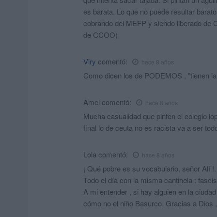
es barata. Lo que no puede resultar bara
cobrando del MEFP y siendo liberado de 
de CCOO)
Viry
comentó:
hace 8 años
Como dicen los de PODEMOS , "tienen la 
Amel
comentó:
hace 8 años
Mucha casualidad que pinten el colegio l
final lo de ceuta no es racista va a ser tod
Lola
comentó:
hace 8 años
¡ Qué pobre es su vocabulario, señor Alí !.
Todo el día con la misma cantinela : fascism
A mi entender , si hay alguien en la ciuda
cómo no el niño Basurco. Gracias a Dios 