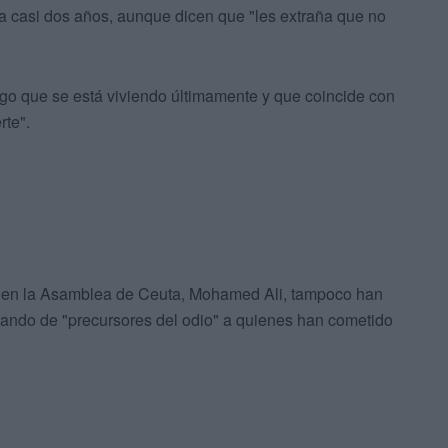
ya casi dos años, aunque dicen que "les extraña que no
go que se está viviendo últimamente y que coincide con
rte".
s en la Asamblea de Ceuta, Mohamed Ali, tampoco han
ldando de "precursores del odio" a quienes han cometido