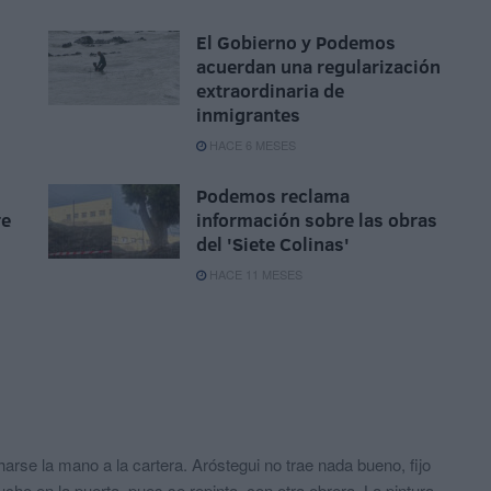
El Gobierno y Podemos
acuerdan una regularización
extraordinaria de
inmigrantes
HACE 6 MESES
Podemos reclama
re
información sobre las obras
del 'Siete Colinas'
HACE 11 MESES
rse la mano a la cartera. Aróstegui no trae nada bueno, fijo
lucho en la puerta, pues se repinta, con otra obrera. La pintura