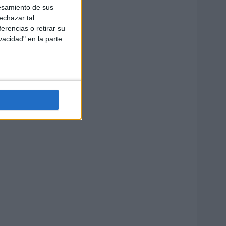
esamiento de sus
echazar tal
erencias o retirar su
vacidad" en la parte