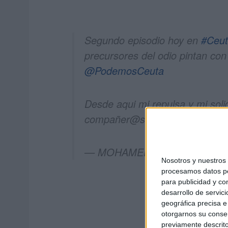
Segundo episodio hoy en
#Ceu
precursores del odio pintan con
@PodemosCeuta
Desde aqui mi repulsa y mi soli
compañer@s.
#NoPasarán
pic.
— MOHAMED ALI (@M_ALI_
Nosotros y nuestro
procesamos datos per
para publicidad y co
desarrollo de servici
geográfica precisa e 
otorgarnos su conse
previamente descrito