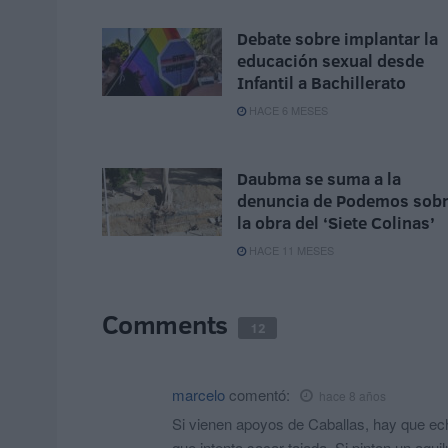
Debate sobre implantar la
educación sexual desde
Infantil a Bachillerato
HACE 6 MESES
Daubma se suma a la
denuncia de Podemos sob
la obra del ‘Siete Colinas’
HACE 11 MESES
Comments
12
marcelo
comentó:
hace 8 años
Si vienen apoyos de Caballas, hay que echa
que intenta sacar tajada. Si pintan un agui