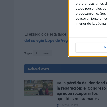
preferencias antes d
datos personales pue
procesamiento. Sus p
consentimiento en cu
inferior de la página
El episodio de esta tarde se une a las
pintadas 
del colegio Lope de Vega
M
Tags:
Podemos
Related
Posts
De la pérdida de identidad 
la reparación: el Congreso
aprueba recuperar los
apellidos musulmanes
HACE 4 MESES