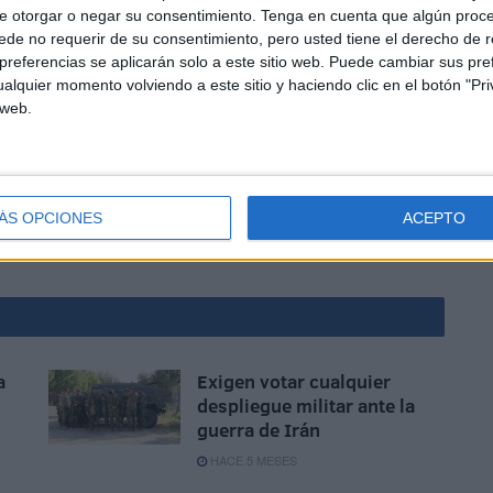
e otorgar o negar su consentimiento.
Tenga en cuenta que algún proc
de no requerir de su consentimiento, pero usted tiene el derecho de r
referencias se aplicarán solo a este sitio web. Puede cambiar sus pref
alquier momento volviendo a este sitio y haciendo clic en el botón "Pri
 web.
racistas que aparecieron esta mañana en la fachada
ÁS OPCIONES
ACEPTO
a
Exigen votar cualquier
despliegue militar ante la
guerra de Irán
HACE 5 MESES