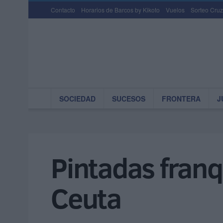
Contacto
Horarios de Barcos by Kikoto
Vuelos
Sorteo Cruz
SOCIEDAD
SUCESOS
FRONTERA
J
Pintadas fran
Ceuta