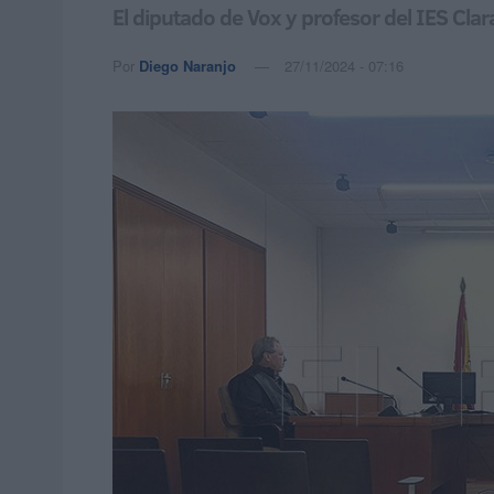
El diputado de Vox y profesor del IES Cl
Por
Diego Naranjo
27/11/2024 - 07:16