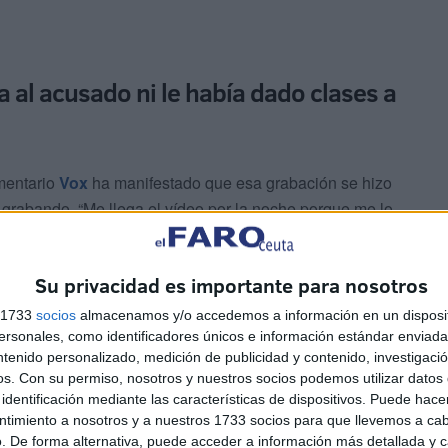
 al acusado ni le había dado clases a
mentario
Vox
ha manifestado que esa grabación se hizo
 grabando. “Me llega el vídeo por la noche porque me lo
 conversación en el instituto. Incluso me llamó el
e el Ministerio para saber qué había ocurrido. El vídeo
Su privacidad es importante para nosotros
s 1733
socios
almacenamos y/o accedemos a información en un disposit
sonales, como identificadores únicos e información estándar enviada 
do ni a su hijo porque “nunca le he dado clase”.
ntenido personalizado, medición de publicidad y contenido, investigaci
os.
Con su permiso, nosotros y nuestros socios podemos utilizar datos 
identificación mediante las características de dispositivos. Puede hacer
ntimiento a nosotros y a nuestros 1733 socios para que llevemos a ca
. De forma alternativa, puede acceder a información más detallada y 