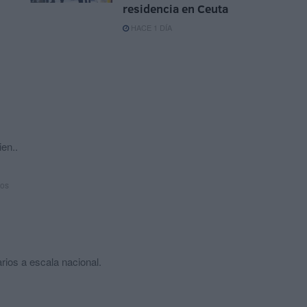
residencia en Ceuta
HACE 1 DÍA
ien..
ños
arios a escala nacional.