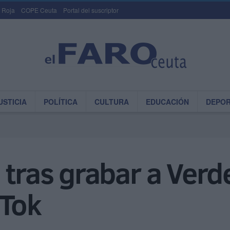
 Roja
COPE Ceuta
Portal del suscriptor
USTICIA
POLÍTICA
CULTURA
EDUCACIÓN
DEPO
 tras grabar a Verde
kTok