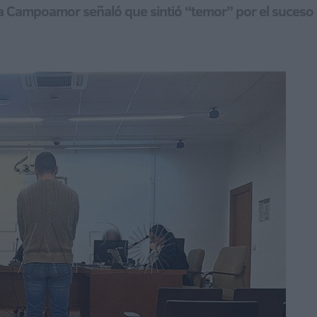
ara Campoamor señaló que sintió “temor” por el suceso