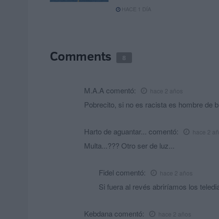
HACE 1 DÍA
Comments
8
M.A.A
comentó:
hace 2 años
Pobrecito, si no es racista es hombre de b
Harto de aguantar...
comentó:
hace 2 a
Multa...??? Otro ser de luz...
Fidel
comentó:
hace 2 años
Si fuera al revés abriríamos los teledi
Kebdana
comentó:
hace 2 años