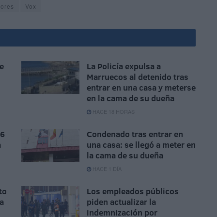
sores
Vox
e
La Policía expulsa a
Marruecos al detenido tras
entrar en una casa y meterse
en la cama de su dueña
HACE 18 HORAS
 6
Condenado tras entrar en
a
una casa: se llegó a meter en
la cama de su dueña
HACE 1 DÍA
to
Los empleados públicos
la
piden actualizar la
indemnización por