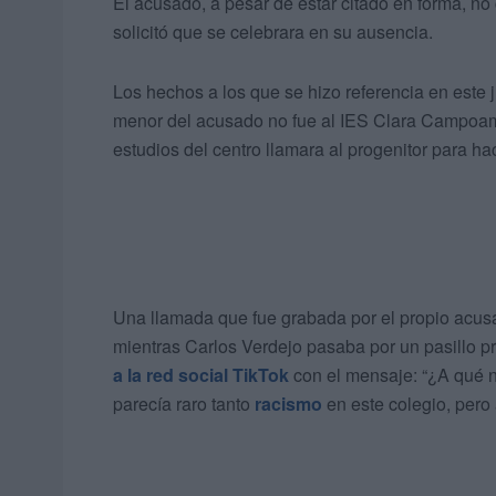
El acusado, a pesar de estar citado en forma, no 
solicitó que se celebrara en su ausencia.
Los hechos a los que se hizo referencia en este ju
menor del acusado no fue al IES Clara Campoamor
estudios del centro llamara al progenitor para hac
Una llamada que fue grabada por el propio acusa
mientras Carlos Verdejo pasaba por un pasillo 
a la red social TikTok
con el mensaje: “¿A qué n
parecía raro tanto
racismo
en este colegio, pero 