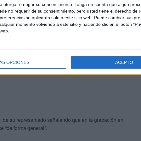
e otorgar o negar su consentimiento.
Tenga en cuenta que algún proc
de no requerir de su consentimiento, pero usted tiene el derecho de r
ción le ha generado “más presión y malestar”. “En esos
referencias se aplicarán solo a este sitio web. Puede cambiar sus pref
ierto temor porque hubiera personas como el acusado que
alquier momento volviendo a este sitio y haciendo clic en el botón "Pri
í”.
 web.
isterio Fiscal siguió pidiendo una sentencia condenatoria
licita la pena de 12 meses de
multa
a razón de 10 euros
ÁS OPCIONES
ACEPTO
 tenga que abonar la cantidad de 3.000 euros como
dos.
ión de su representado señalando que en la grabación en
e “de forma general”.