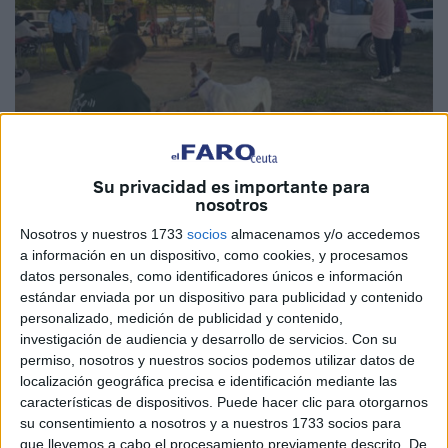
Su privacidad es importante para
nosotros
EFE
Nosotros y nuestros 1733
socios
almacenamos y/o accedemos
a información en un dispositivo, como cookies, y procesamos
datos personales, como identificadores únicos e información
estándar enviada por un dispositivo para publicidad y contenido
personalizado, medición de publicidad y contenido,
La devastación
que va dejando la DANA
a su paso
investigación de audiencia y desarrollo de servicios.
Con su
también ha dado un duro golpe a los
refugios de
permiso, nosotros y nuestros socios podemos utilizar datos de
animales
que ahora necesitan de manos amigas para salir
localización geográfica precisa e identificación mediante las
características de dispositivos. Puede hacer clic para otorgarnos
adelante. Es por ello que desde la
Protectora de Ceuta
su consentimiento a nosotros y a nuestros 1733 socios para
se han querido hacer eco de esta situación para contribuir
que llevemos a cabo el procesamiento previamente descrito. De