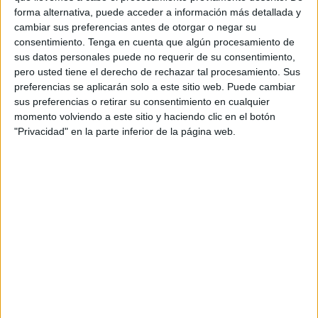
de alguna manera con quienes están atravesando
forma alternativa, puede acceder a información más detallada y
momentos difíciles
.
cambiar sus preferencias antes de otorgar o negar su
consentimiento.
Tenga en cuenta que algún procesamiento de
“Muchos de los refugios
han quedado inundados
y los
sus datos personales puede no requerir de su consentimiento,
cheniles destruidos”, han expresado con preocupación
pero usted tiene el derecho de rechazar tal procesamiento. Sus
preferencias se aplicarán solo a este sitio web. Puede cambiar
desde la asociación, apelando a la solidaridad de todos
sus preferencias o retirar su consentimiento en cualquier
aquellos que puedan apoyar en esta causa.
momento volviendo a este sitio y haciendo clic en el botón
"Privacidad" en la parte inferior de la página web.
“Si podéis ayudar a alguno de ellos contactad
directamente para hacer llegar vuestras ayudas”, ha sido el
mensaje que ha enviado a la Protectora en apoyo a
quienes comparten un objetivo en común por el bien de los
animales.
“Nosotras dentro de las grandes deficiencias que tienen
nuestras instalaciones solo hemos necesitado casa de
acogida para tres perros, nada en comparación con otras
situaciones”, han recalcado.