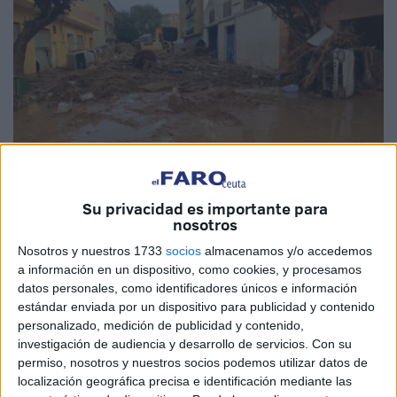
Su privacidad es importante para
nosotros
Imágenes cedidas
Nosotros y nuestros 1733
socios
almacenamos y/o accedemos
a información en un dispositivo, como cookies, y procesamos
datos personales, como identificadores únicos e información
estándar enviada por un dispositivo para publicidad y contenido
La solidaridad caballa se pone de manifiesto una vez más,
personalizado, medición de publicidad y contenido,
investigación de audiencia y desarrollo de servicios.
Con su
sobre todo en momentos difíciles. Así lo ha demostrado
permiso, nosotros y nuestros socios podemos utilizar datos de
una
vecina de Ceuta
con dos décadas en Valencia que
localización geográfica precisa e identificación mediante las
ha puesto manos a la obra, junto con su falla, para ayudar