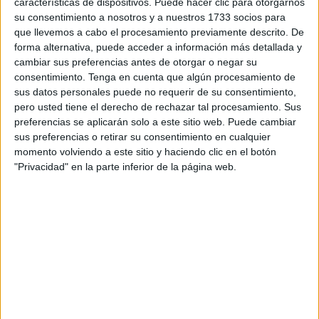
características de dispositivos. Puede hacer clic para otorgarnos
a quienes lo han perdido todo en medio de los
estragos
su consentimiento a nosotros y a nuestros 1733 socios para
que llevemos a cabo el procesamiento previamente descrito. De
de la DANA
.
forma alternativa, puede acceder a información más detallada y
cambiar sus preferencias antes de otorgar o negar su
Es que no solo se han quedado en los mensajes
consentimiento.
Tenga en cuenta que algún procesamiento de
solidarios. La Falla Joaquín Navarro Carrícola ha querido
sus datos personales puede no requerir de su consentimiento,
hacer mucho más por todos los perjudicados y es por ello
pero usted tiene el derecho de rechazar tal procesamiento. Sus
que se ofrece desde este mismo jueves “como punto de
preferencias se aplicarán solo a este sitio web. Puede cambiar
recogida de todo tipo de ayuda para los afectados
por la
sus preferencias o retirar su consentimiento en cualquier
momento volviendo a este sitio y haciendo clic en el botón
terrible DANA
que ha azotado la provincia”.
"Privacidad" en la parte inferior de la página web.
El mensaje es sencillo: “Cualquier persona puede traer
comida, agua y otros enseres a nuestro casal para que
podamos llevarlos a las zonas más afectadas”, recordando
que “juntos, como siempre, somos más fuertes”.
La ceutí que forma parte de esta noble iniciativa quiere que
su mensaje vaya mucho más allá y por eso anima a los
caballas a sumarse a esta causa, no solo para poder