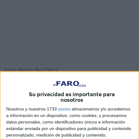
Fotos: Reduan Ben Zakour
Su privacidad es importante para
nosotros
El
pesquero marroquí encallado en Benzú, el
‘Albatrous II’
, se mantiene en el mismo lugar y cumple ya
Nosotros y nuestros 1733
socios
almacenamos y/o accedemos
cuatro días encallado en aguas de Ceuta. La tarde de este
a información en un dispositivo, como cookies, y procesamos
datos personales, como identificadores únicos e información
domingo han informado que se ha acercado un bote del
estándar enviada por un dispositivo para publicidad y contenido
patrón de la embarcación con cuatro personas que
personalizado, medición de publicidad y contenido,