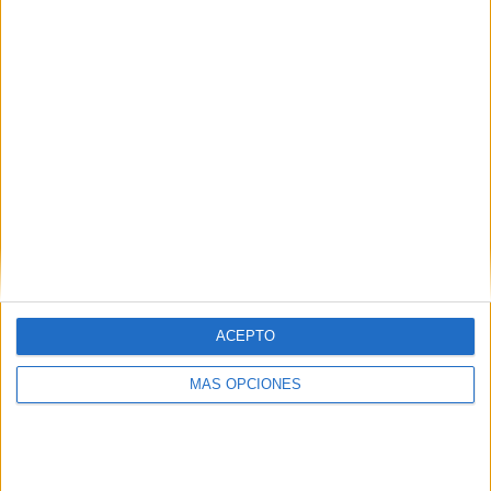
El sábado el barco se mantenía en Ceuta mientras y el
domingo se reportaba la misma situación.
ACEPTO
MÁS OPCIONES
Tags:
Benzú