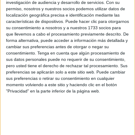
estuvieron a bordo retirando enseres para intentar vaciar el
investigación de audiencia y desarrollo de servicios.
Con su
barco y achicando agua del mismo.
permiso, nosotros y nuestros socios podemos utilizar datos de
localización geográfica precisa e identificación mediante las
Asimismo, se ha podido conocer que la parte de abajo de
características de dispositivos. Puede hacer clic para otorgarnos
su consentimiento a nosotros y a nuestros 1733 socios para
la embarcación podría haber sufrido daños debido al golpe
que llevemos a cabo el procesamiento previamente descrito. De
con las rocas en las que quedó encajado y que estaría
forma alternativa, puede acceder a información más detallada y
entrando agua por ahí. Aunque se había dicho que
cambiar sus preferencias antes de otorgar o negar su
posiblemente este domingo Salvamento Marítimo marroquí
consentimiento.
Tenga en cuenta que algún procesamiento de
sus datos personales puede no requerir de su consentimiento,
iniciaría las labores para poder reflotarlo, cerca de las
pero usted tiene el derecho de rechazar tal procesamiento. Sus
cinco de la tarde el pesquero estaba en el mismo lugar
preferencias se aplicarán solo a este sitio web. Puede cambiar
donde quedó encallado el miércoles.
sus preferencias o retirar su consentimiento en cualquier
momento volviendo a este sitio y haciendo clic en el botón
"Privacidad" en la parte inferior de la página web.