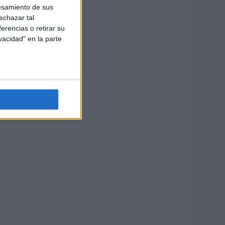
esamiento de sus
echazar tal
erencias o retirar su
vacidad" en la parte