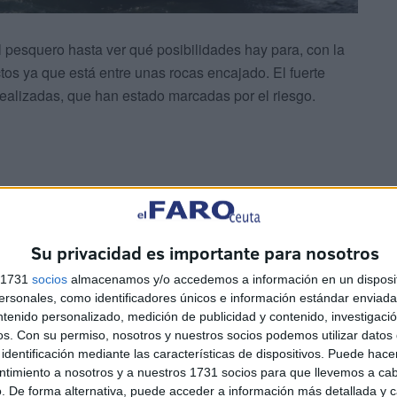
 pesquero hasta ver qué posibilidades hay para, con la
ectos ya que está entre unas rocas encajado. El fuerte
realizadas, que han estado marcadas por el riesgo.
da la tarde en la zona de Beliones. Todo apunta a que
Su privacidad es importante para nosotros
iva para terminar viéndose arrastrado hacia la playa.
s 1731
socios
almacenamos y/o accedemos a información en un disposit
viendas próximas, el pesquero quedó encallado con toda su
sonales, como identificadores únicos e información estándar enviada 
ntenido personalizado, medición de publicidad y contenido, investigaci
os.
Con su permiso, nosotros y nuestros socios podemos utilizar datos 
identificación mediante las características de dispositivos. Puede hacer
ntimiento a nosotros y a nuestros 1731 socios para que llevemos a ca
. De forma alternativa, puede acceder a información más detallada y 