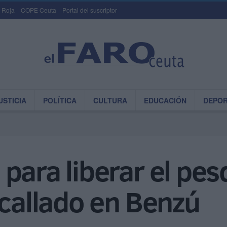
 Roja
COPE Ceuta
Portal del suscriptor
USTICIA
POLÍTICA
CULTURA
EDUCACIÓN
DEPO
para liberar el pes
ncallado en Benzú