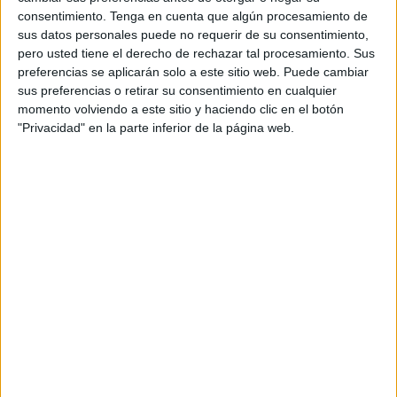
consentimiento.
Tenga en cuenta que algún procesamiento de
sus datos personales puede no requerir de su consentimiento,
pero usted tiene el derecho de rechazar tal procesamiento. Sus
preferencias se aplicarán solo a este sitio web. Puede cambiar
sus preferencias o retirar su consentimiento en cualquier
momento volviendo a este sitio y haciendo clic en el botón
"Privacidad" en la parte inferior de la página web.
Muy pocos puestos abiertos
Este jueves, cuando Ceuta ya ha pasado de alerta naranja
a amarilla y las conexiones marítimas se han reanudado,
tan solo había cuatro o cincos puestos de pescado
abiertos.
Una de ellas es la que se encuentra al inicio del Mercado
Central de Abastos,
la pescaría Younes
. A primera hora
de la mañana, sus persianas estaban levantadas, aunque