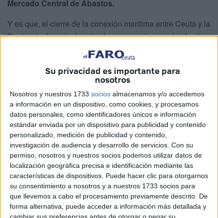
Mercado Central de Abastos.
Y es que, el cierre de la conexión marítima entre Ceuta y la
Península durante dos días ha provocado que, desde el
pasado lunes
, no entrara mercancía nueva en la ciudad
.
Los puestos
más afectados han sido los de
pescadería
.
Su privacidad es importante para
nosotros
La mayor parte de ellos mantienen sus persianas bajadas
ya que no tienen género para vender, mientras que otros
Nosotros y nuestros 1733
socios
almacenamos y/o accedemos
a información en un dispositivo, como cookies, y procesamos
pocos se han atrevido a abrir sus puestos con lo que poco
datos personales, como identificadores únicos e información
que les quedaba en reserva.
estándar enviada por un dispositivo para publicidad y contenido
personalizado, medición de publicidad y contenido,
Aún así, las ventas han caído mucho ya que han sido muy
investigación de audiencia y desarrollo de servicios.
Con su
pocas las personas que en estos días se han acercado
permiso, nosotros y nuestros socios podemos utilizar datos de
hasta el mercado para hacer sus compras diarias.
localización geográfica precisa e identificación mediante las
características de dispositivos. Puede hacer clic para otorgarnos
su consentimiento a nosotros y a nuestros 1733 socios para
que llevemos a cabo el procesamiento previamente descrito. De
forma alternativa, puede acceder a información más detallada y
cambiar sus preferencias antes de otorgar o negar su