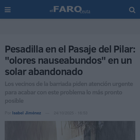
Pesadilla en el Pasaje del Pilar:
"olores nauseabundos" en un
solar abandonado
Los vecinos de la barriada piden atención urgente
para acabar con este problema lo más pronto
posible
Por
Isabel Jiménez
24/10/2025 - 16:53