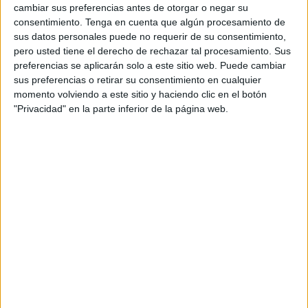
“Hay un solar abandonado y hay dos o tres incívicos
cambiar sus preferencias antes de otorgar o negar su
consentimiento.
Tenga en cuenta que algún procesamiento de
que tiran ahí basura”
, relatan los afectados por esta
sus datos personales puede no requerir de su consentimiento,
situación.
pero usted tiene el derecho de rechazar tal procesamiento. Sus
preferencias se aplicarán solo a este sitio web. Puede cambiar
Los denunciantes explican que lo que ocurre es alarmante
sus preferencias o retirar su consentimiento en cualquier
porque “muchos niños diariamente tienen que pasar entre
momento volviendo a este sitio y haciendo clic en el botón
esa mezcla de olor, putrefacción y foco de infección para ir
"Privacidad" en la parte inferior de la página web.
al colegio;
es insoportable y vomitivo
”.
Que se tomen cartas en el asunto
Hacen un llamamiento a la Ciudad y concretamente a la
consejería correspondiente para que de ser posible se
haga
una limpieza
y en caso de que el lugar tenga dueño,
ubicarlo y hacer los correctivos necesarios.
“Es inhumano pasar por ahí a diario”
, afirman quienes
deben soportar los malos olores y los riesgos asociados a