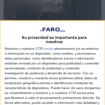
Su privacidad es importante para
nosotros
Nosotros y nuestros 1733
socios
almacenamos y/o accedemos
a información en un dispositivo, como cookies, y procesamos
Imagen cedida
datos personales, como identificadores únicos e información
estándar enviada por un dispositivo para publicidad y contenido
personalizado, medición de publicidad y contenido,
investigación de audiencia y desarrollo de servicios.
Con su
permiso, nosotros y nuestros socios podemos utilizar datos de
Los vecinos del Pasaje del Pilar, en Ceuta, quieren una
localización geográfica precisa e identificación mediante las
solución inmediata a un problema que no soportan más:
la
características de dispositivos. Puede hacer clic para otorgarnos
acumulación de basura en un
solar abandonado
que
su consentimiento a nosotros y a nuestros 1733 socios para
desprende olores nauseabundos.
que llevemos a cabo el procesamiento previamente descrito. De
forma alternativa, puede acceder a información más detallada y