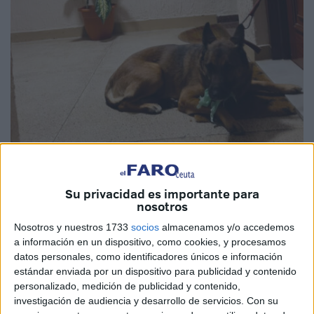
El Faro
Su privacidad es importante para
nosotros
Nosotros y nuestros 1733
socios
almacenamos y/o accedemos
Amarrado
con una cadena
a la puerta
de su propia casa.
a información en un dispositivo, como cookies, y procesamos
Como si a alguien se le hubiera
olvidado el perro
, tal
datos personales, como identificadores únicos e información
estándar enviada por un dispositivo para publicidad y contenido
cual. Esto ha ocurrido esta madrugada en Ceuta y ha
personalizado, medición de publicidad y contenido,
tenido que intervenir la
Policía Local
ante las llamadas de
investigación de audiencia y desarrollo de servicios.
Con su
vecinos que oían al animal lamentarse y de quienes,