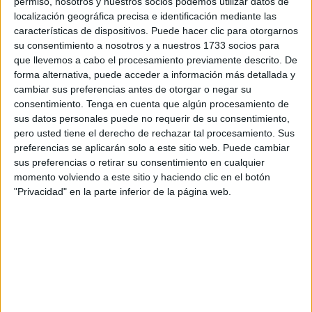
permiso, nosotros y nuestros socios podemos utilizar datos de
llegando a sus casas de noche, tenían miedo de cruzar al
localización geográfica precisa e identificación mediante las
características de dispositivos. Puede hacer clic para otorgarnos
lado.
su consentimiento a nosotros y a nuestros 1733 socios para
que llevemos a cabo el procesamiento previamente descrito. De
El caso es ilógico y supera todos los límites.
No hay
forma alternativa, puede acceder a información más detallada y
explicación
, o al menos esta no se ha facilitado si es que
cambiar sus preferencias antes de otorgar o negar su
pudiera darse en este suceso.
consentimiento.
Tenga en cuenta que algún procesamiento de
sus datos personales puede no requerir de su consentimiento,
Ha ocurrido en torno a las cuatro de la
madrugada
en una
pero usted tiene el derecho de rechazar tal procesamiento. Sus
vivienda de la barriada de
Los Rosales
. Unos jóvenes
preferencias se aplicarán solo a este sitio web. Puede cambiar
sus preferencias o retirar su consentimiento en cualquier
regresaban a sus casas y al subir las escaleras se toparon
momento volviendo a este sitio y haciendo clic en el botón
con
la escena
de un perro atado a la puerta de una
"Privacidad" en la parte inferior de la página web.
vivienda.
Aviso al 112, llegada de la Policía
Local
Temían seguir subiendo por si el can podía moderles, así