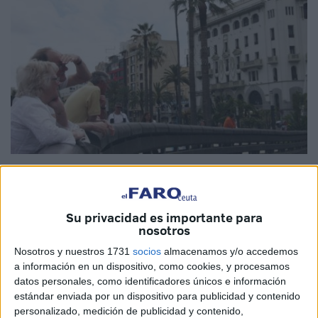
Imagen de archivo
Su privacidad es importante para
nosotros
Las
pernoctaciones en establecimientos hoteleros
en
Nosotros y nuestros 1731
socios
almacenamos y/o accedemos
Ceuta durante el pasado mes de agosto alcanzaron las
a información en un dispositivo, como cookies, y procesamos
8.057, lo que supone un descenso del 60,07 por ciento en
datos personales, como identificadores únicos e información
comparación con el mismo mes de 2019, cuando se
estándar enviada por un dispositivo para publicidad y contenido
personalizado, medición de publicidad y contenido,
registraron 20.178 estancias, lo cual representa una caída