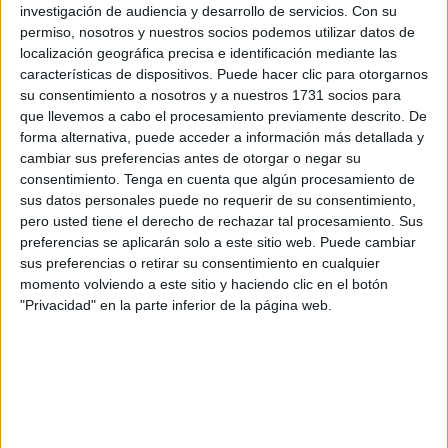
investigación de audiencia y desarrollo de servicios.
Con su
más moderada que la de la media nacional, que fue del
permiso, nosotros y nuestros socios podemos utilizar datos de
64,3 por ciento.
localización geográfica precisa e identificación mediante las
características de dispositivos. Puede hacer clic para otorgarnos
Del total de pernoctaciones destacan caídas tanto en los
su consentimiento a nosotros y a nuestros 1731 socios para
residentes en España como en el extranjero. En este
que llevemos a cabo el procesamiento previamente descrito. De
forma alternativa, puede acceder a información más detallada y
sentido, en agosto pasado se contabilizaron 6.815
cambiar sus preferencias antes de otorgar o negar su
estancias de españoles en la ciudad y 1.242 de fuera del
consentimiento.
Tenga en cuenta que algún procesamiento de
país, según se puede extraer de los datos publicados este
sus datos personales puede no requerir de su consentimiento,
pasado miércoles por el
Instituto Nacional de Estadística
pero usted tiene el derecho de rechazar tal procesamiento. Sus
preferencias se aplicarán solo a este sitio web. Puede cambiar
(INE).
sus preferencias o retirar su consentimiento en cualquier
momento volviendo a este sitio y haciendo clic en el botón
Asimismo, han caído en picado el número de viajeros que
"Privacidad" en la parte inferior de la página web.
llegaron hasta nuestra ciudad en este pasado mes de
agosto, un mes en el que se deberían haber tenido datos
positivos debido a la libertad de movimientos y a la época
estival.
De esta manera, en agosto de 2020 visitaron Ceuta un