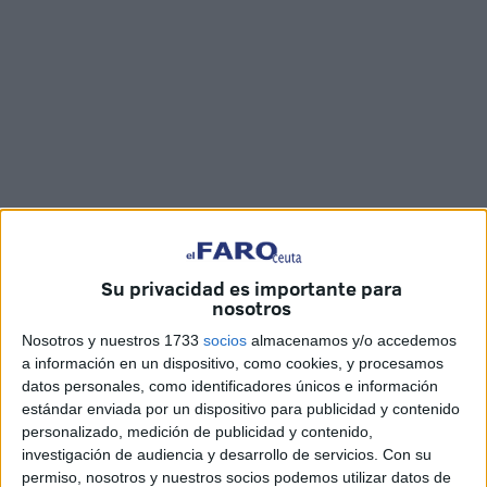
Fotos y vídeo: Joaquín Viera
Su privacidad es importante para
nosotros
Con la llegada
de la Navidad
a Ceuta, la churrería y
Nosotros y nuestros 1733
socios
almacenamos y/o accedemos
a información en un dispositivo, como cookies, y procesamos
chocolatería ‘La Perla del Mediterráneo’ ha vuelto a
datos personales, como identificadores únicos e información
instalarse un año más
en el Paseo de la Marina
.
estándar enviada por un dispositivo para publicidad y contenido
personalizado, medición de publicidad y contenido,
Este lugar
es ya un reclamo para todos los ceutíes
, sin
investigación de audiencia y desarrollo de servicios.
Con su
importar la edad, quienes no imaginan el mes de
permiso, nosotros y nuestros socios podemos utilizar datos de