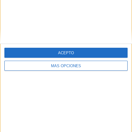
Como novedad, esta churrería también reparte a domicilio,
una iniciativa que probaron hace unos años y que resultó
un gran éxito entre aquellos que prefieren tomar los
productos en sus casas.
ACEPTO
MÁS OPCIONES
Tags:
Algeciras
Gran Vía
La Marina
Navidad