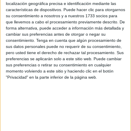
diciembre y enero sin poder sentarse en sus mesas y
localización geográfica precisa e identificación mediante las
características de dispositivos. Puede hacer clic para otorgarnos
saborear sus delicioso productos.
su consentimiento a nosotros y a nuestros 1733 socios para
que llevemos a cabo el procesamiento previamente descrito. De
Esta chocolatería lleva viniendo a la ciudad más de media
forma alternativa, puede acceder a información más detallada y
década, “desde los inicios de mi abuelo, después mi padre
cambiar sus preferencias antes de otorgar o negar su
y luego pasó a mi. Son ya tres las generaciones de
consentimiento.
Tenga en cuenta que algún procesamiento de
chocolatería”, comenta Daniel Sánchez, propietario actual
sus datos personales puede no requerir de su consentimiento,
pero usted tiene el derecho de rechazar tal procesamiento. Sus
de ‘La Perla’.
preferencias se aplicarán solo a este sitio web. Puede cambiar
sus preferencias o retirar su consentimiento en cualquier
Él lleva prácticamente toda la vida viniendo a Ceuta con
momento volviendo a este sitio y haciendo clic en el botón
este puesto. Su padre lo traía desde pequeñito a la feria.
"Privacidad" en la parte inferior de la página web.
Un negocio que ha visto crecer y evolucionar y que Daniel
Sánchez regenta desde hace unos cinco años.
En sus inicios, ‘La Perla del Mediterráneo’ se ubicaba en
la antigua Gran Vía
y no contaban con tantas tecnologías
como en hoy en día. Aún así, sus productos siempre han
encantado a los ceutíes.