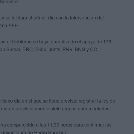
 Sánchez
 se iniciará el primer día con la intervención del
orma
EFE
.
ue el Gobierno se haya garantizado el apoyo de 179
 con Sumar, ERC, Bildu, Junts, PNV, BNG y CC.
ismo día en el que se tiene previsto registrar la ley de
irmarán previsiblemente siete grupos parlamentarios.
ha comparecido a las 11:30 horas para confirmar las
de investidura de Pedro Sánchez.