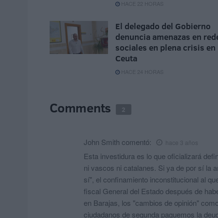
HACE 22 HORAS
El delegado del Gobierno
denuncia amenazas en red
sociales en plena crisis en
Ceuta
HACE 24 HORAS
Comments
2
John Smith
comentó:
hace 3 años
Esta investidura es lo que oficializará de
ni vascos ni catalanes. Si ya de por sí la 
sí", el confinamiento inconstitucional al
fiscal General del Estado después de habe
en Barajas, los "cambios de opinión" como
ciudadanos de segunda paguemos la deuda y 