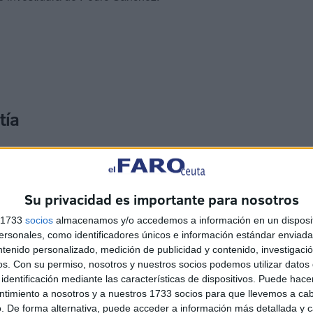
tía
ado fin de semana más de medio millón de personas
es convocadas por el PP en toda España en protesta por
Pedro Sánchez presidente del Gobierno y contra la ley de
Su privacidad es importante para nosotros
dencia catalán.
s 1733
socios
almacenamos y/o accedemos a información en un disposit
sonales, como identificadores únicos e información estándar enviada 
ntenido personalizado, medición de publicidad y contenido, investigaci
os.
Con su permiso, nosotros y nuestros socios podemos utilizar datos 
identificación mediante las características de dispositivos. Puede hacer
ntimiento a nosotros y a nuestros 1733 socios para que llevemos a ca
. De forma alternativa, puede acceder a información más detallada y 