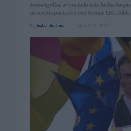
Armengol ha anunciado esta fecha después
acuerdos pactados con Sumar, ERC, Bildu
Por
Isabel Jiménez
13/11/2023 - 12:07