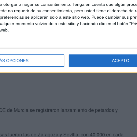
e otorgar o negar su consentimiento.
Tenga en cuenta que algún proc
 los asistentes a las concentraciones del domingo, casi
de no requerir de su consentimiento, pero usted tiene el derecho de r
 de Madrid, con unos 80.000, mientras que en Barcelona
referencias se aplicarán solo a este sitio web. Puede cambiar sus pref
alquier momento volviendo a este sitio y haciendo clic en el botón "Pri
 web.
on a cuatro personas: tres por presunto delito de riña
s Méndez Núñez de A Coruña y uno por supuestos
e Madrid.
ÁS OPCIONES
ACEPTO
OE de Murcia se registraron lanzamiento de petardos y
as fueron las de Zaragoza y Sevilla, con 40.000 en cada