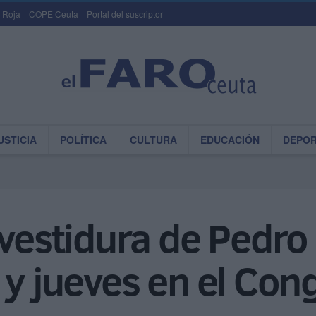
 Roja
COPE Ceuta
Portal del suscriptor
USTICIA
POLÍTICA
CULTURA
EDUCACIÓN
DEPO
nvestidura de Pedr
 y jueves en el Con