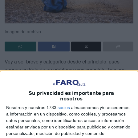
Imagen de archivo
Voy a ser breve y categórico desde el principio, pues
aunque se trata de un problema muy complejo, hay una
conclusión evidente: la educación en España no funciona.
La “escuela” española no obtiene los resultados deseados
Su privacidad es importante para
nosotros
ni es capaz de incentivar a profesores y alumnos. Nuestros
hijos “sufren” más horas de clases que los de otros países,
Nosotros y nuestros 1733
socios
almacenamos y/o accedemos
sin que estas estancias desmedidas en el colegio o
a información en un dispositivo, como cookies, y procesamos
datos personales, como identificadores únicos e información
instituto impliquen una mejora significativa en los
estándar enviada por un dispositivo para publicidad y contenido
resultados académicos, siendo, además, peores que la
personalizado, medición de publicidad y contenido,