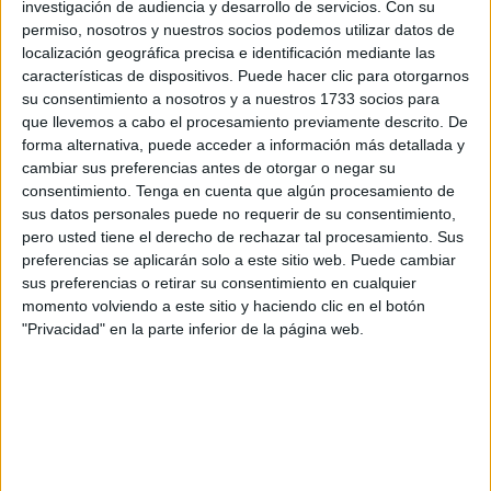
media europea. En España, los jóvenes entre 12 y 16 años
investigación de audiencia y desarrollo de servicios.
Con su
están obligados a hacer cuatro horas más de clases
permiso, nosotros y nuestros socios podemos utilizar datos de
localización geográfica precisa e identificación mediante las
semanales que el resto de europeos. En concreto un 20%
características de dispositivos. Puede hacer clic para otorgarnos
más. Un 15% si nos referimos a países de la OCDE. 10800
su consentimiento a nosotros y a nuestros 1733 socios para
minutos de más. 10800 minutos desperdiciados. ¿Y por
que llevemos a cabo el procesamiento previamente descrito. De
qué digo 10800 minutos en lugar de 180 horas? Porque
forma alternativa, puede acceder a información más detallada y
cambiar sus preferencias antes de otorgar o negar su
cada uno de esos minutos son minutos desaprovechados
consentimiento.
Tenga en cuenta que algún procesamiento de
de la infancia -según los datos estadísticos- lo que en
sus datos personales puede no requerir de su consentimiento,
definitiva significa que son minutos perdidos para nuestra
pero usted tiene el derecho de rechazar tal procesamiento. Sus
sociedad futura. Y un minuto de futuro que marcha es un
preferencias se aplicarán solo a este sitio web. Puede cambiar
sus preferencias o retirar su consentimiento en cualquier
paso más hacia la nada.
momento volviendo a este sitio y haciendo clic en el botón
"Privacidad" en la parte inferior de la página web.
El gran síntoma de que la educación española y fracaso
van cogidos de la mano es que actualmente 1,4 millones
de jóvenes no poseen los estudios mínimos para poder
incorporarse al mundo laboral. Más horas de clases, más
abandono escolar y menos oportunidades. Con estos
mimbres no creo que a nadie se le ocurra pensar que