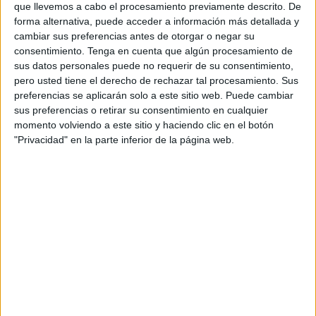
que llevemos a cabo el procesamiento previamente descrito. De
un cheque regalo canjeable en libros y un diploma.
forma alternativa, puede acceder a información más detallada y
cambiar sus preferencias antes de otorgar o negar su
La auxiliar de biblioteca, Ángela Millán, ha sido la
consentimiento.
Tenga en cuenta que algún procesamiento de
encargada de nombrar a los afortunados. Matilde Miaja,
sus datos personales puede no requerir de su consentimiento,
quien ha sido la responsable de esta actividad, no ha
pero usted tiene el derecho de rechazar tal procesamiento. Sus
preferencias se aplicarán solo a este sitio web. Puede cambiar
podido estar presente por asuntos personales. Por ello,
sus preferencias o retirar su consentimiento en cualquier
Millán ha suplido su ausencia.
momento volviendo a este sitio y haciendo clic en el botón
"Privacidad" en la parte inferior de la página web.
Uno a uno. Desde la categoría ‘Peques’, que se la ha
llevado Antonio Roca Moreno, hasta el Accésit en la
categoría ‘Superlectores’, cuya ganadora ha sido Naryis
Mohamed Hossain. Un total de ocho categorías: ocho
menores que
han recogido el esperado premio.
‘La portada de mi cuento favorito’ ha consistido en la
realización a mano o de manera digital de portadas de
algún cuento que haya marcado o gustado a los
participantes. Más de 150 personas han formado parte de