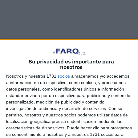
Su privacidad es importante para
nosotros
Imágenes: Marina Risco
Nosotros y nuestros 1731
socios
almacenamos y/o accedemos
a información en un dispositivo, como cookies, y procesamos
datos personales, como identificadores únicos e información
La Sala de Usos Múltiples de la Biblioteca Pública ‘Adolfo
estándar enviada por un dispositivo para publicidad y contenido
personalizado, medición de publicidad y contenido,
Suárez’ ha reunido la tarde de este jueves a los premiados
investigación de audiencia y desarrollo de servicios.
Con su
del concurso ‘La portada de mi cuento favorito’, celebrado
permiso, nosotros y nuestros socios podemos utilizar datos de
en conmemoración al
Día del Libro Infantil y Juvenil
.
localización geográfica precisa e identificación mediante las
Todos allí, acompañado de sus familiares y allegados, a la
características de dispositivos. Puede hacer clic para otorgarnos
su consentimiento a nosotros y a nuestros 1731 socios para
espera de que dijeran su nombre para recoger el galardón,